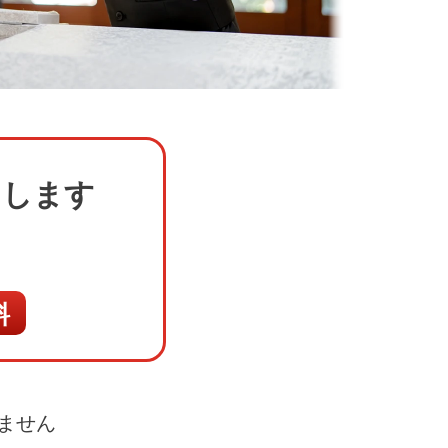
たします
料
ません