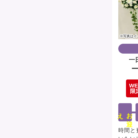
※写真はイ
一
WE
限
え
お
迎
時間と