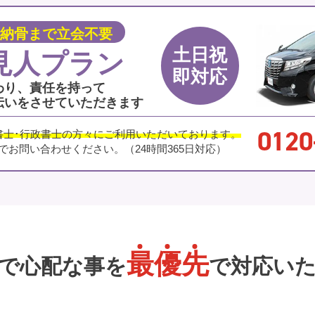
納骨まで立会不要
土日祝
見人プラン
即対応
わり、責任を持って
伝いをさせていただきます
0120
書士･行政書士の方々にご利用いただいております。
でお問い合わせください。
（24時間365日対応）
最
優
先
で心配な事を
で対応い