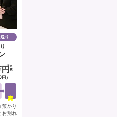
見送り
り
ン
万円
(税抜)
0
円）
お預かり
とお別れ