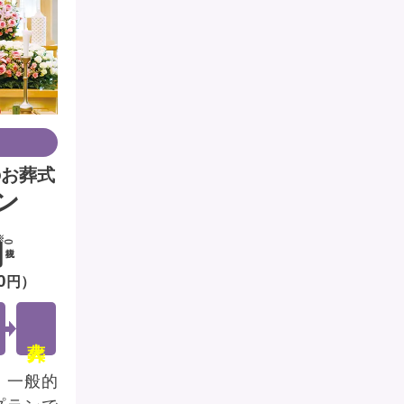
のお葬式
ン
円
(税抜)
0
円）
、一般的