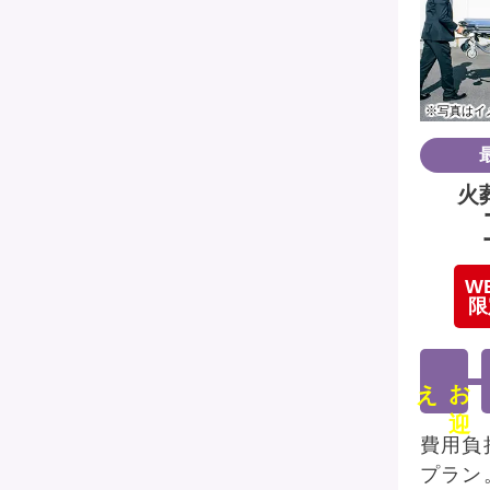
※写真はイ
火
W
限
え
お
迎
費用負
プラン