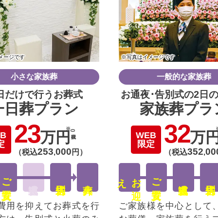
メージです
※写真はイメージです
小さな家族葬
一般的な家族葬
日だけで行うお葬式
お通夜･告別式の2日
一日葬プラン
家族葬プラ
23
32
万円
(税抜)
万
B
WEB
定
限定
253
000
352
00
（税込
,
円）
（税込
,
ご安置
え
お
迎
ご安置
費用を抑えてお葬式を行
ご家族様を中心として