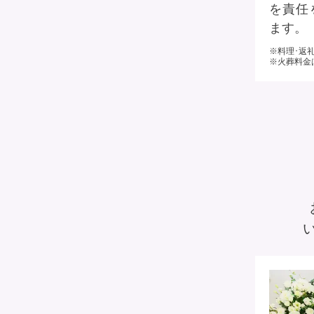
を責任
ます。
※料理･返
※火葬料金