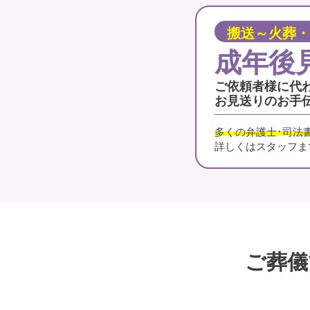
搬送～火葬・
成年後
ご依頼者様に代
お見送りのお手
多くの弁護士･司法
詳しくはスタッフま
ご葬儀