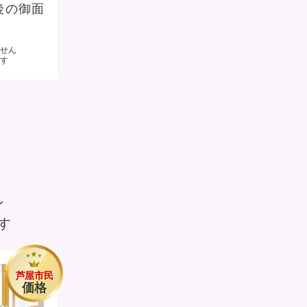
後の御面
ません
す
ン
す
芦屋市民
価格