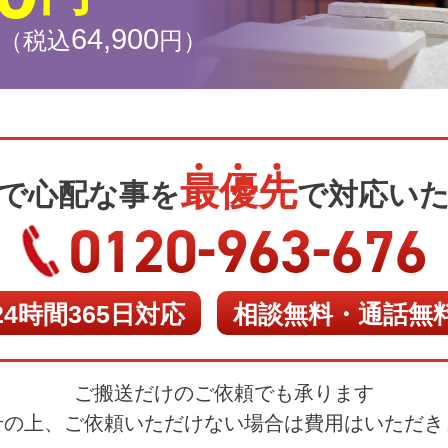
64
,
900
（税込
円
）
最
優
先
で心配な事を
で対応い
-
-
0120
963
676
24時間365日対応
相談無料・通話無
ご搬送だけのご依頼でも承ります
せの上、ご依頼いただけない場合は費用はいただき