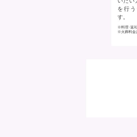
いたい
を行う
す。
※料理･返
※火葬料金