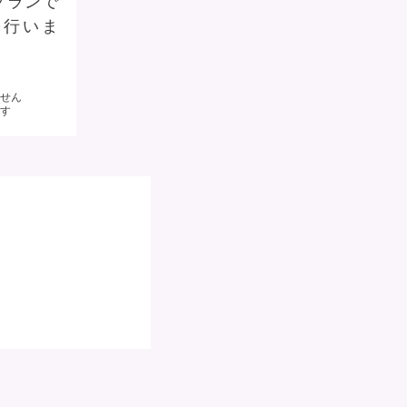
プランで
を行いま
ません
す