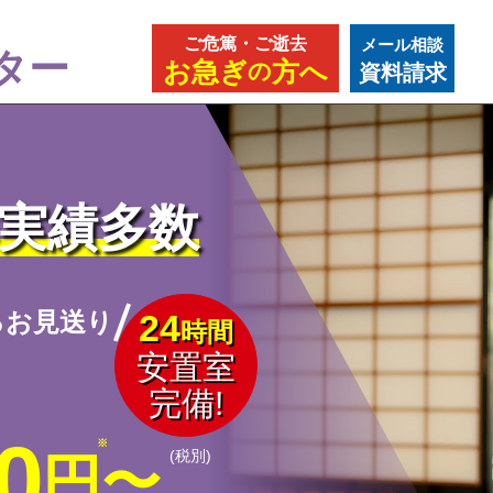
ご危篤・ご逝去
メール相談
ター
お急ぎ
方へ
の
資料請求
葬実績多数
るお見送り
24
時間
安置室
完備!
0
(税別)
円〜