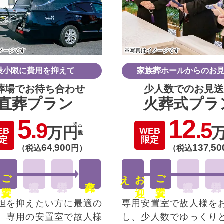
メージです
※写真はイメージです
最小限に費用を抑えて
家族葬ホールからのお
葬場でお待ち合わせ
少人数でのお見送
直葬プラン
火葬式プラ
5
12
.9
.5
万円
(税抜)
EB
WEB
定
限定
64
900
137
50
（税込
,
円）
（税込
,
ご安置
え
お
迎
ご安置
担を抑えたい方に最適の
専用安置室で故人様を
。専用の安置室で故人様
し、少人数でゆっくり