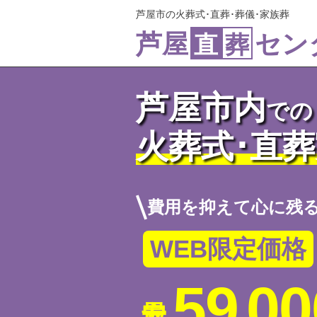
芦屋市の火葬式･直葬･葬儀･家族葬
芦屋
セン
直
葬
芦屋市内
での
火葬式･直
費用を抑えて心に残
WEB限定価格
59
00