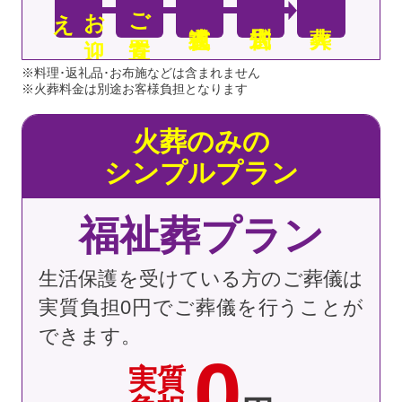
え
お
迎
ご安置
※料理･返礼品･お布施などは含まれません
※火葬料金は別途お客様負担となります
火葬のみの
シンプルプラン
福祉葬プラン
生活保護を受けている方のご葬儀は
実質負担0円でご葬儀を行うことが
できます。
0
実質