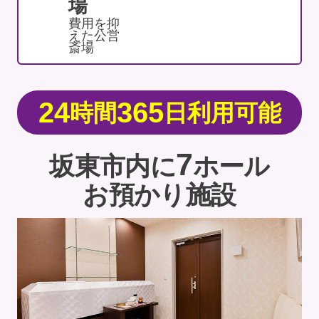
場
費用を抑
えた公営
斎場
24
365
時間
日利用可能
7
坂東市内に
ホール
お預かり施設