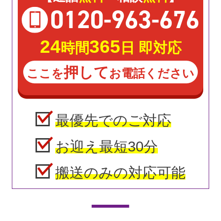
0120
-
963
-
676
24
365
時間
日 即対応
押して
ここを
お電話ください
最優先でのご対応
お迎え最短30分
搬送のみの対応可能