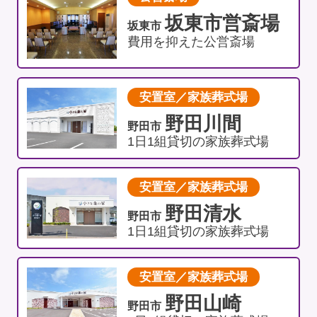
坂東市営斎場
坂東市
費用を抑えた公営斎場
安置室／家族葬式場
野田川間
野田市
1日1組貸切の家族葬式場
安置室／家族葬式場
野田清水
野田市
1日1組貸切の家族葬式場
安置室／家族葬式場
野田山崎
野田市