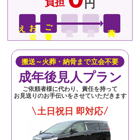
負担
円
え
お
迎
ご安置
搬送～火葬・納骨まで立会不要
成年後見人プラン
ご依頼者様に代わり、責任を持って
お見送りのお手伝いをさせていただきます
土日祝日 即対応