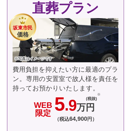
直葬プラン
坂東市民
価格
※写真はイメージです
費用負担を抑えたい方に最適のプラ
ン。専用の安置室で故人様を責任を
持ってお預かりいたします。
5
(税抜)
.9
WEB
万円
限定
64
,
900
（税込
円）