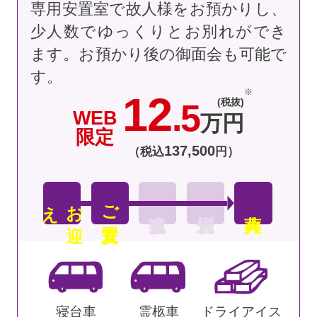
専用安置室で故人様をお預かりし、
少人数でゆっくりとお別れができ
ます。お預かり後の御面会も可能で
す。
12
(税抜)
.5
WEB
万円
限定
137
,
500
（税込
円）
え
お
迎
ご安置
寝台車
霊柩車
ドライアイス