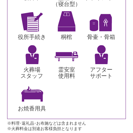
（寝台型）
役所手続き
桐棺
骨壷・骨箱
火葬場
霊安室
アフター
スタッフ
使用料
サポート
お焼香用具
※料理･返礼品･お布施などは含まれません
※火葬料金は別途お客様負担となります