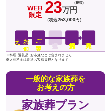
23
(税抜)
WEB
万円
限定
253
,
000
（税込
円）
え
お
迎
ご安置
※料理･返礼品･お布施などは含まれません
※火葬料金は別途お客様負担となります
一般的な家族葬を
お考えの方
家族葬プラン