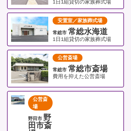
1日1組貸切の家族葬式場
安置室／家族葬式場
常総水海道
常総市
1日1組貸切の家族葬式場
公営斎場
常総市斎場
常総市
費用を抑えた公営斎場
公営斎
場
野
野田市
田市斎