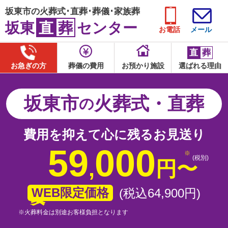
坂東市の火葬式･直葬･葬儀･家族葬
坂東
直
葬
センター
お電話
メール
直
葬
お急ぎの方
葬儀の費用
お預かり施設
選ばれる理由
坂東市
火葬式・直葬
の
費用を抑えて心に残るお見送り
59
000
(税別)
,
円
〜
WEB限定価格
(税込64
,
900
円
)
※火葬料金は別途お客様負担となります