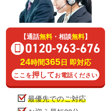
【通話
無料
・相談
無料
】
0120
-
963
-
676
24
365
時間
日 即対応
押して
ここを
お電話ください
最優先でのご対応