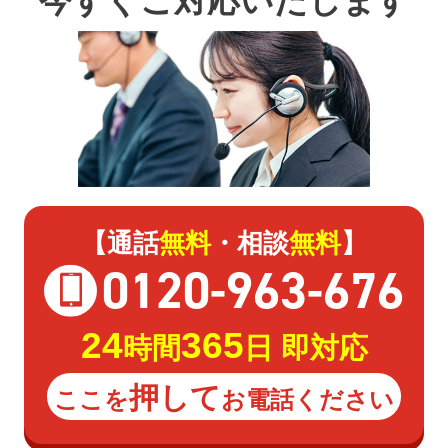
今すぐご対応いたします
【通話
無料
・相談
無料
】
0120
-
963
-
676
24
365
時間
日 即対応
押して
ここを
お電話ください