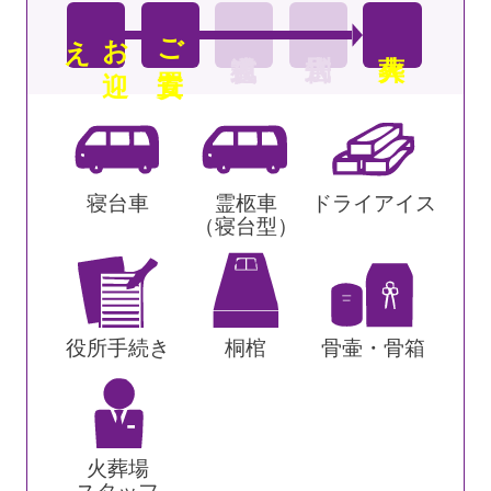
え
お
迎
ご安置
寝台車
霊柩車
ドライアイス
（寝台型）
役所手続き
桐棺
骨壷・骨箱
火葬場