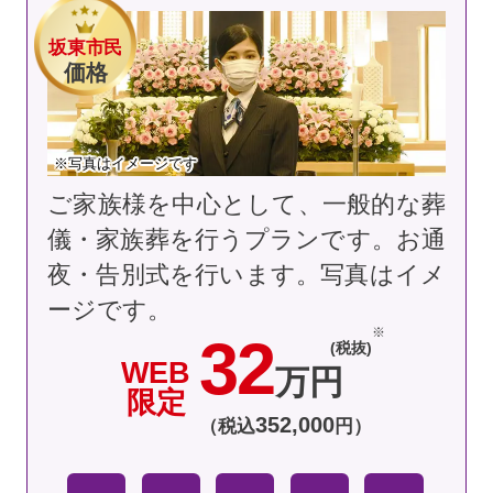
坂東市民
価格
※写真はイメージです
ご家族様を中心として、一般的な葬
儀・家族葬を行うプランです。お通
夜・告別式を行います。
写真はイメ
ージです。
32
(税抜)
WEB
万円
限定
352
,
000
（税込
円）