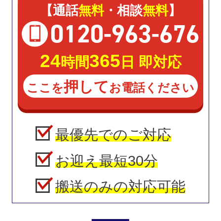
【通話
無料
・相談
無料
】
0120
-
963
-
676
24
365
時間
日 即対応
押して
ここを
お電話ください
最優先でのご対応
お迎え最短30分
搬送のみの対応可能