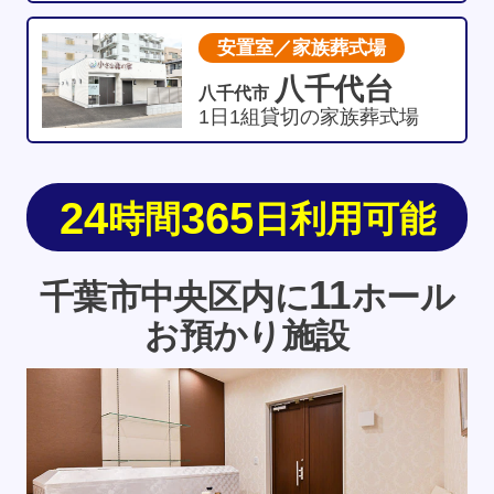
安置室／家族葬式場
八千代台
八千代市
1日1組貸切の家族葬式場
24
365
時間
日利用可能
11
千葉市中央区内に
ホール
お預かり施設