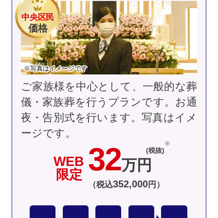
中央区民
価格
※写真はイメージです
ご家族様を中心として、一般的な葬
儀・家族葬を行うプランです。お通
夜・告別式を行います。
写真はイメ
ージです。
32
(税抜)
WEB
万円
限定
352
,
000
（税込
円）