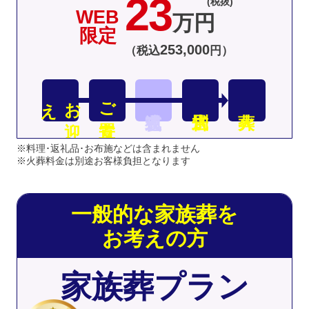
23
(税抜)
WEB
万円
限定
253
,
000
（税込
円）
え
お
迎
ご安置
※料理･返礼品･お布施などは含まれません
※火葬料金は別途お客様負担となります
一般的な家族葬を
お考えの方
家族葬プラン