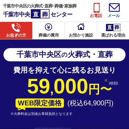
千葉市中央区の火葬式･直葬･葬儀･家族葬
千葉市中央
直
葬
センター
お電話
メール
直
葬
お急ぎの方
葬儀の費用
お預かり施設
選ばれる理由
千葉市中央区
火葬式・直葬
の
費用を抑えて心に残るお見送り
59
000
(税別)
,
円
〜
WEB限定価格
(税込64
,
900
円
)
※火葬料金は別途お客様負担となります