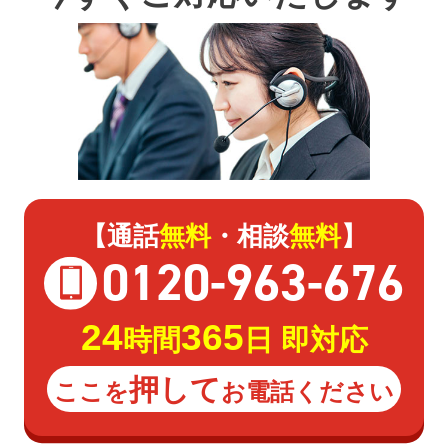
【通話
無料
・相談
無料
】
0120
-
963
-
676
24
365
時間
日 即対応
押して
ここを
お電話ください