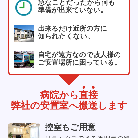
急なことだったから何も
準備が出来ていない。
出来るだけ近所の方に
知られたくない。
自宅が遠方なので故人様の
ご安置場所に困っている。
病院から
直
接
弊社の安置室へ搬送します
控室もご用意