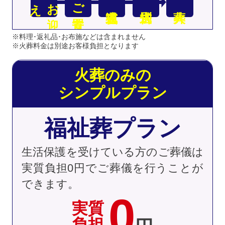
え
お
迎
ご安置
※料理･返礼品･お布施などは含まれません
※火葬料金は別途お客様負担となります
火葬のみの
シンプルプラン
福祉葬プラン
生活保護を受けている方のご葬儀は
実質負担0円でご葬儀を行うことが
できます。
0
実質
負担