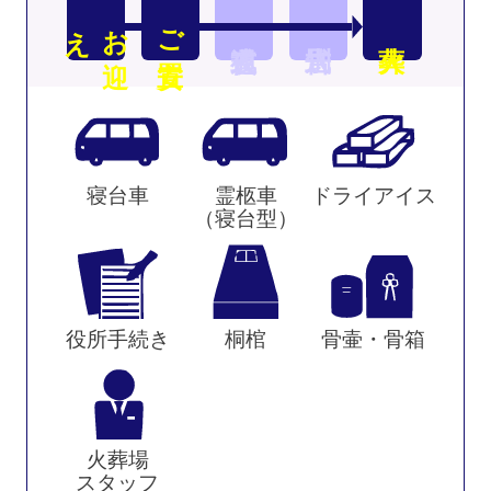
え
お
迎
ご安置
寝台車
霊柩車
ドライアイス
（寝台型）
役所手続き
桐棺
骨壷・骨箱
火葬場
スタッフ