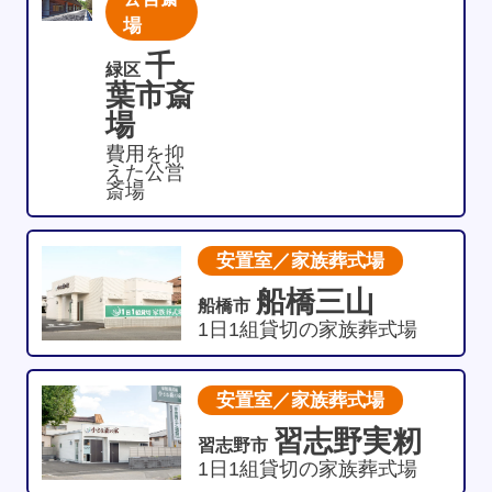
場
千
緑区
葉市斎
場
費用を抑
えた公営
斎場
安置室／家族葬式場
船橋三山
船橋市
1日1組貸切の家族葬式場
安置室／家族葬式場
習志野実籾
習志野市
1日1組貸切の家族葬式場