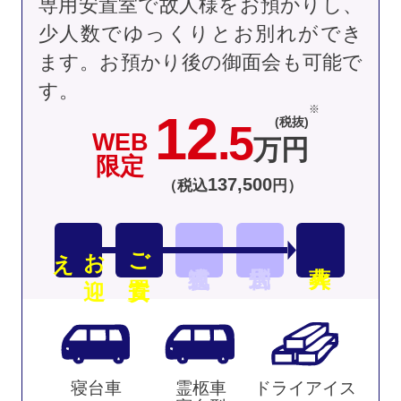
専用安置室で故人様をお預かりし、
少人数でゆっくりとお別れができ
ます。お預かり後の御面会も可能で
す。
12
(税抜)
.5
WEB
万円
限定
137
,
500
（税込
円）
え
お
迎
ご安置
寝台車
霊柩車
ドライアイス