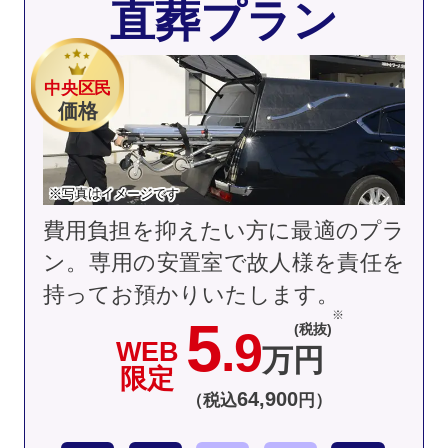
直葬プラン
中央区民
価格
※写真はイメージです
費用負担を抑えたい方に最適のプラ
ン。専用の安置室で故人様を責任を
持ってお預かりいたします。
5
(税抜)
.9
WEB
万円
限定
64
,
900
（税込
円）