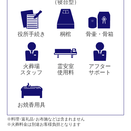
（寝台型）
役所手続き
桐棺
骨壷・骨箱
火葬場
霊安室
アフター
スタッフ
使用料
サポート
お焼香用具
※料理･返礼品･お布施などは含まれません
※火葬料金は別途お客様負担となります