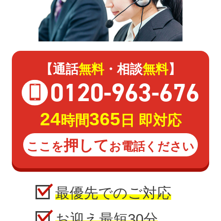
【通話
無料
・相談
無料
】
0120
-
963
-
676
24
365
時間
日 即対応
押して
ここを
お電話ください
最優先でのご対応
お迎え最短30分