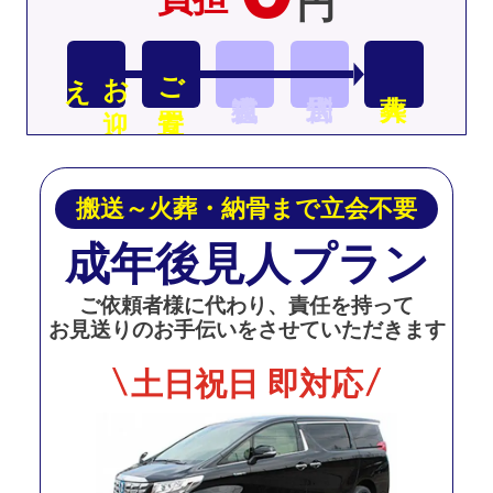
円
え
お
迎
ご安置
搬送～火葬・納骨まで立会不要
成年後見人プラン
ご依頼者様に代わり、責任を持って
お見送りのお手伝いをさせていただきます
土日祝日 即対応