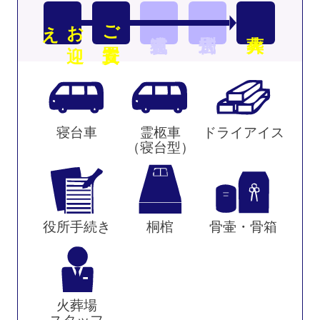
え
お
迎
ご安置
寝台車
霊柩車
ドライアイス
（寝台型）
役所手続き
桐棺
骨壷・骨箱
火葬場