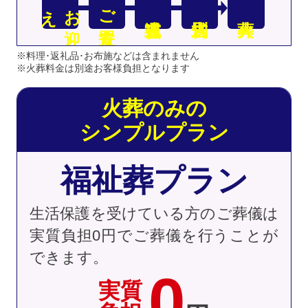
え
お
迎
ご安置
※料理･返礼品･お布施などは含まれません
※火葬料金は別途お客様負担となります
火葬のみの
シンプルプラン
福祉葬プラン
生活保護を受けている方のご葬儀は
実質負担0円でご葬儀を行うことが
できます。
0
実質