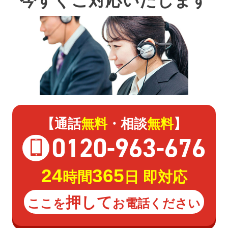
今すぐご対応いたします
【通話
無料
・相談
無料
】
0120
-
963
-
676
24
365
時間
日 即対応
押して
ここを
お電話ください