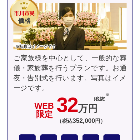
市川市民
価格
※写真はイメージです
ご家族様を中心として、一般的な葬
儀・家族葬を行うプランです。お通
夜・告別式を行います。
写真はイメ
ージです。
32
(税抜)
WEB
万円
限定
352
,
000
（税込
円）