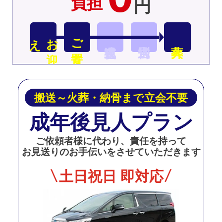
負担
円
え
お
迎
ご安置
搬送～火葬・納骨まで立会不要
成年後見人プラン
ご依頼者様に代わり、責任を持って
お見送りのお手伝いをさせていただきます
土日祝日 即対応