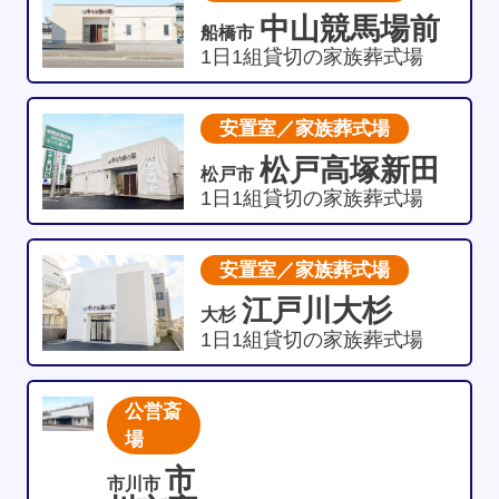
中山競馬場前
船橋市
1日1組貸切の家族葬式場
安置室／家族葬式場
松戸高塚新田
松戸市
1日1組貸切の家族葬式場
安置室／家族葬式場
江戸川大杉
大杉
1日1組貸切の家族葬式場
公営斎
場
市
市川市