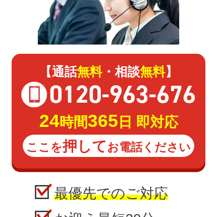
【通話
無料
・相談
無料
】
0120
-
963
-
676
24
365
時間
日 即対応
押して
ここを
お電話ください
最優先でのご対応