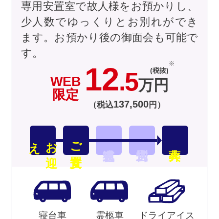
専用安置室で故人様をお預かりし、
少人数でゆっくりとお別れができ
ます。お預かり後の御面会も可能で
す。
12
(税抜)
.5
WEB
万円
限定
137
,
500
（税込
円）
え
お
迎
ご安置
寝台車
霊柩車
ドライアイス