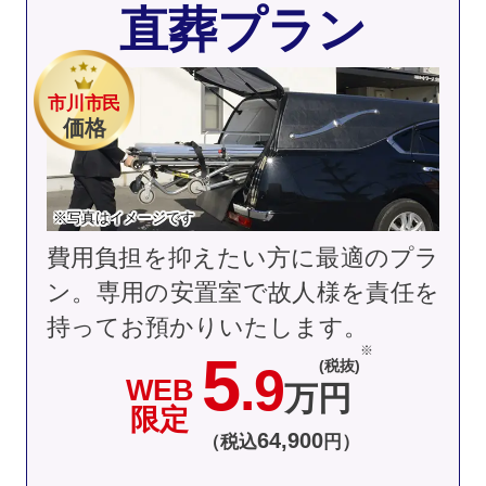
直葬プラン
市川市民
価格
※写真はイメージです
費用負担を抑えたい方に最適のプラ
ン。専用の安置室で故人様を責任を
持ってお預かりいたします。
5
(税抜)
.9
WEB
万円
限定
64
,
900
（税込
円）