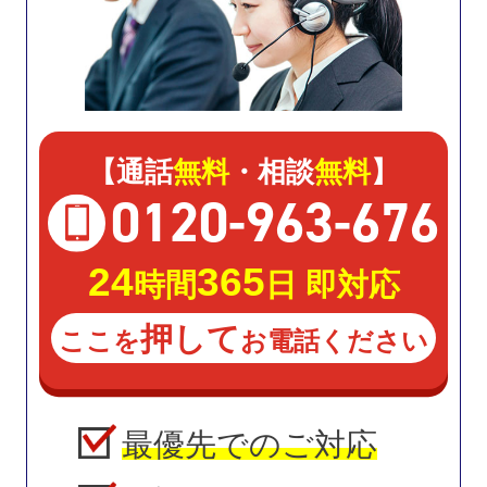
【通話
無料
・相談
無料
】
0120
-
963
-
676
24
365
時間
日 即対応
押して
ここを
お電話ください
最優先でのご対応