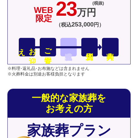
23
(税抜)
WEB
万円
限定
253
,
000
（税込
円）
え
お
迎
ご安置
※料理･返礼品･お布施などは含まれません
※火葬料金は別途お客様負担となります
一般的な家族葬を
お考えの方
家族葬プラン