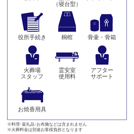
（寝台型）
役所手続き
桐棺
骨壷・骨箱
火葬場
霊安室
アフター
スタッフ
使用料
サポート
お焼香用具
※料理･返礼品･お布施などは含まれません
※火葬料金は別途お客様負担となります