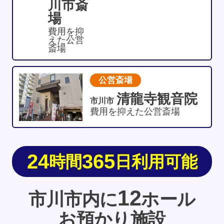
川市斎
場
費用を抑
えた公営
斎場
公営斎場
清龍寺観音院
市川市
費用を抑えた公営斎場
24
365
時間
日利用可能
12
市川市内に
ホール
お預かり施設