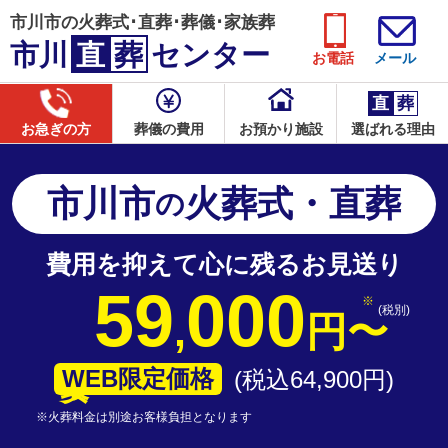
市川市の火葬式･直葬･葬儀･家族葬
市川
直
葬
センター
お電話
メール
直
葬
お急ぎの方
葬儀の費用
お預かり施設
選ばれる理由
市川市
火葬式・直葬
の
費用を抑えて心に残るお見送り
59
000
(税別)
,
円
〜
WEB限定価格
(税込64
,
900
円
)
※火葬料金は別途お客様負担となります