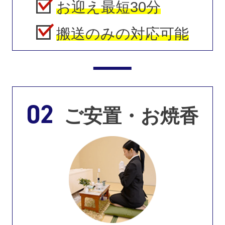
お迎え最短30分
搬送のみの対応可能
02
ご安置・お焼香