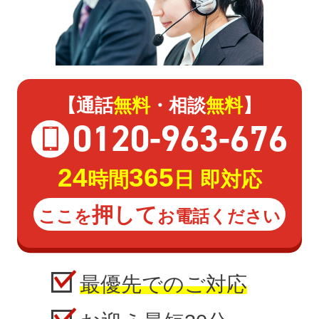
【通話
無料
・相談
無料
】
0120
-
963
-
676
24
365
時間
日 即対応
押して
ここを
お電話ください
最優先でのご対応