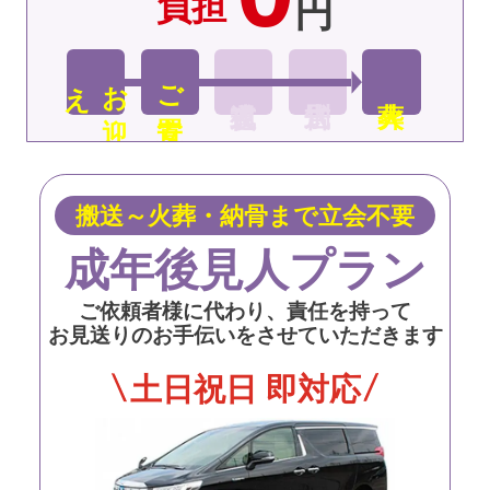
負担
円
え
お
迎
ご安置
搬送～火葬・納骨まで立会不要
成年後見人プラン
ご依頼者様に代わり、責任を持って
お見送りのお手伝いをさせていただきます
土日祝日 即対応