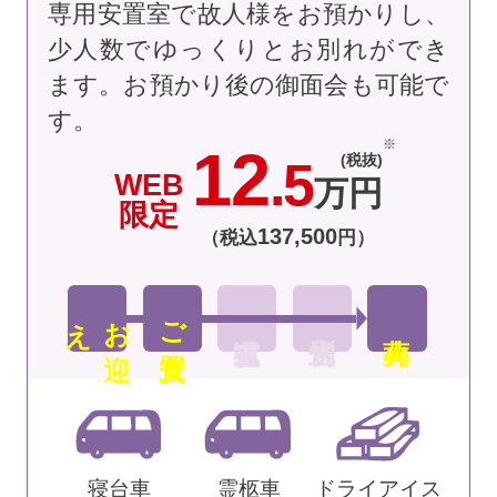
専用安置室で故人様をお預かりし、
少人数でゆっくりとお別れができ
ます。お預かり後の御面会も可能で
す。
12
(税抜)
.5
WEB
万円
限定
137
,
500
（税込
円）
え
お
迎
ご安置
寝台車
霊柩車
ドライアイス