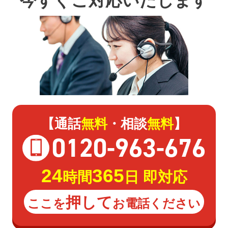
今すぐご対応いたします
【通話
無料
・相談
無料
】
0120
-
963
-
676
24
365
時間
日 即対応
押して
ここを
お電話ください