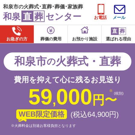
和泉市の火葬式･直葬･葬儀･家族葬
和泉
直
葬
センター
お電話
メール
直
葬
お急ぎの方
葬儀の費用
お預かり施設
選ばれる理由
和泉市
火葬式・直葬
の
費用を抑えて心に残るお見送り
59
000
(税別)
,
円
〜
WEB限定価格
(税込64
,
900
円
)
※火葬料金は別途お客様負担となります