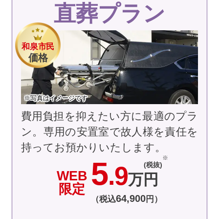
直葬プラン
和泉市民
価格
※写真はイメージです
費用負担を抑えたい方に最適のプラ
ン。専用の安置室で故人様を責任を
持ってお預かりいたします。
5
(税抜)
.9
WEB
万円
限定
64
,
900
（税込
円）