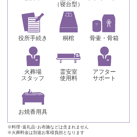
（寝台型）
役所手続き
桐棺
骨壷・骨箱
火葬場
霊安室
アフター
スタッフ
使用料
サポート
お焼香用具
※料理･返礼品･お布施などは含まれません
※火葬料金は別途お客様負担となります