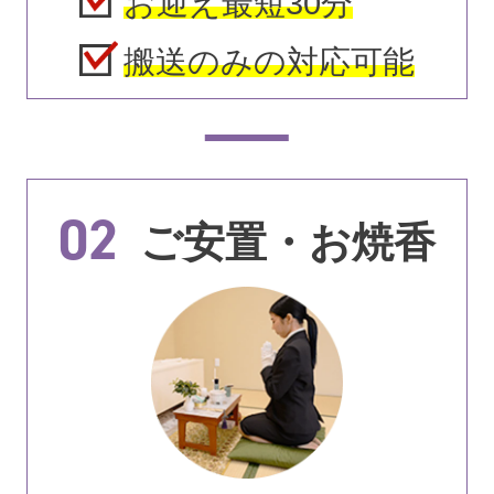
お迎え最短30分
搬送のみの対応可能
02
ご安置・お焼香