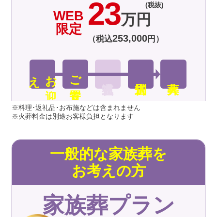
23
(税抜)
WEB
万円
限定
253
,
000
（税込
円）
え
お
迎
ご安置
※料理･返礼品･お布施などは含まれません
※火葬料金は別途お客様負担となります
一般的な家族葬を
お考えの方
家族葬プラン