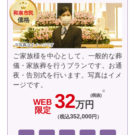
和泉市民
価格
※写真はイメージです
ご家族様を中心として、一般的な葬
儀・家族葬を行うプランです。お通
夜・告別式を行います。
写真はイメ
ージです。
32
(税抜)
WEB
万円
限定
352
,
000
（税込
円）