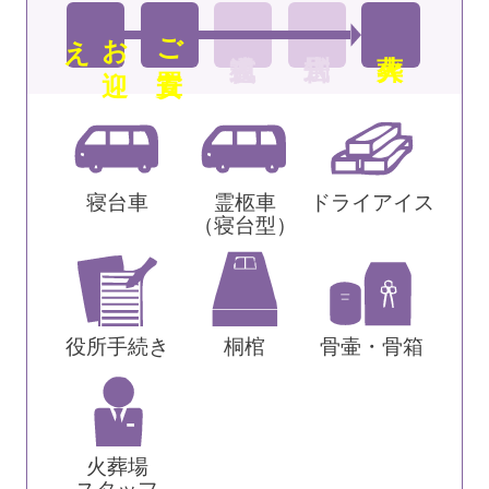
え
お
迎
ご安置
寝台車
霊柩車
ドライアイス
（寝台型）
役所手続き
桐棺
骨壷・骨箱
火葬場