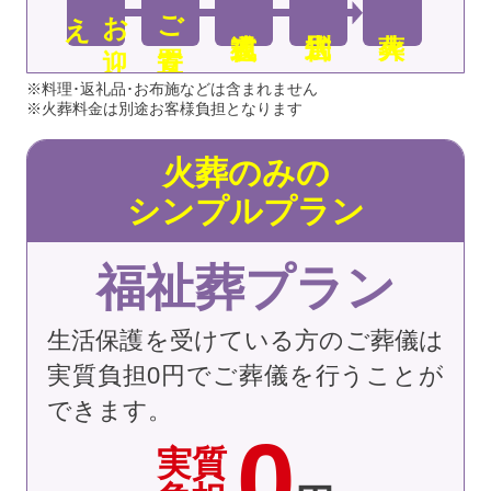
え
お
迎
ご安置
※料理･返礼品･お布施などは含まれません
※火葬料金は別途お客様負担となります
火葬のみの
シンプルプラン
福祉葬プラン
生活保護を受けている方のご葬儀は
実質負担0円でご葬儀を行うことが
できます。
0
実質