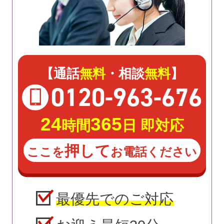
【通話
無料
・相談
無料
】
0120
-
963
-
676
24
365
時間
日 即対応
押して
ここを
お電話ください
最優先でのご対応