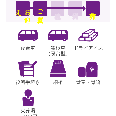
え
お
迎
ご安置
寝台車
霊柩車
ドライアイス
（寝台型）
役所手続き
桐棺
骨壷・骨箱
火葬場