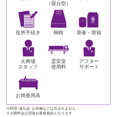
（寝台型）
役所手続き
桐棺
骨壷・骨箱
火葬場
霊安室
アフター
スタッフ
使用料
サポート
お焼香用具
※料理･返礼品･お布施などは含まれません
※火葬料金は別途お客様負担となります