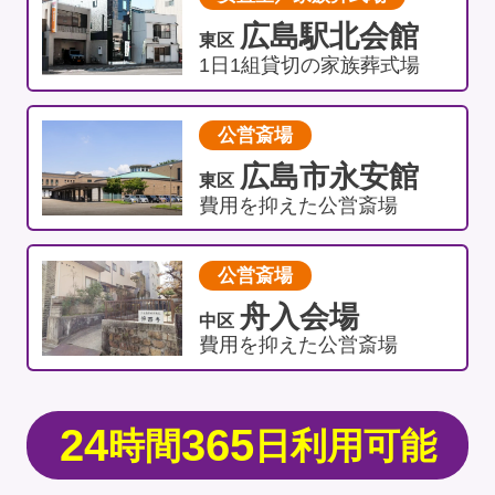
広島駅北会館
東区
1日1組貸切の家族葬式場
公営斎場
広島市永安館
東区
費用を抑えた公営斎場
公営斎場
舟入会場
中区
費用を抑えた公営斎場
24
365
時間
日利用可能