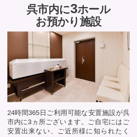
3
呉市内に
ホール
お預かり施設
24時間365日ご利用可能な安置施設が呉
市内に
3
ヵ所ございます。ご自宅にはご
安置出来ない、ご近所様に知られたく