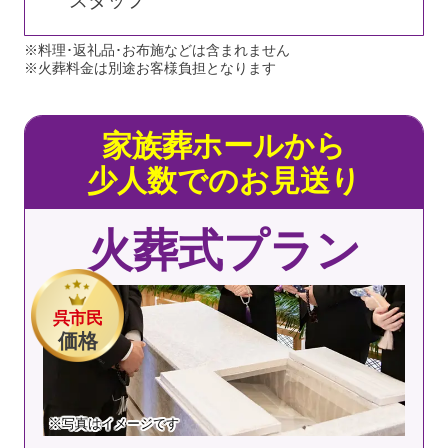
スタッフ
※料理･返礼品･お布施などは含まれません
※火葬料金は別途お客様負担となります
家族葬ホールから
少人数でのお見送り
火葬式プラン
呉市民
価格
※写真はイメージです