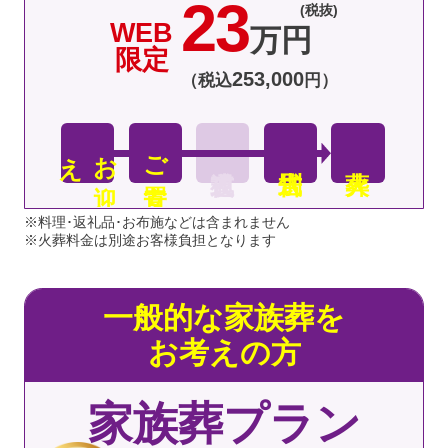
23
(税抜)
WEB
万円
限定
253
,
000
（税込
円）
え
お
迎
ご安置
※料理･返礼品･お布施などは含まれません
※火葬料金は別途お客様負担となります
一般的な家族葬を
お考えの方
家族葬プラン