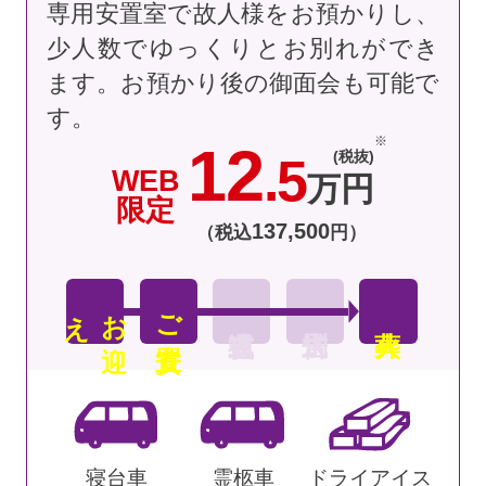
専用安置室で故人様をお預かりし、
少人数でゆっくりとお別れができ
ます。お預かり後の御面会も可能で
す。
12
(税抜)
.5
WEB
万円
限定
137
,
500
（税込
円）
え
お
迎
ご安置
寝台車
霊柩車
ドライアイス