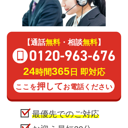
【通話
無料
・相談
無料
】
0120
-
963
-
676
24
365
時間
日 即対応
押して
ここを
お電話ください
最優先でのご対応