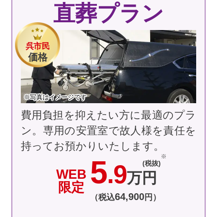
直葬プラン
呉市民
価格
※写真はイメージです
費用負担を抑えたい方に最適のプラ
ン。専用の安置室で故人様を責任を
持ってお預かりいたします。
5
(税抜)
.9
WEB
万円
限定
64
,
900
（税込
円）