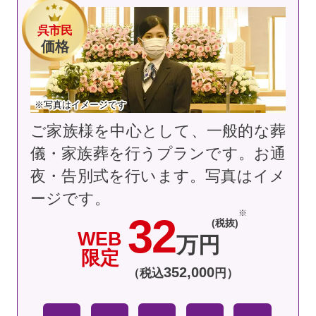
呉市民
価格
※写真はイメージです
ご家族様を中心として、一般的な葬
儀・家族葬を行うプランです。お通
夜・告別式を行います。
写真はイメ
ージです。
32
(税抜)
WEB
万円
限定
352
,
000
（税込
円）