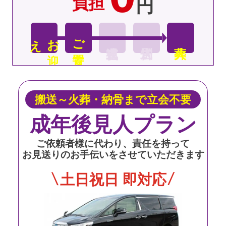
負担
円
え
お
迎
ご安置
搬送～火葬・納骨まで立会不要
成年後見人プラン
ご依頼者様に代わり、責任を持って
お見送りのお手伝いをさせていただきます
土日祝日 即対応