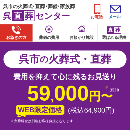
呉市の火葬式･直葬･葬儀･家族葬
呉
直
葬
センター
お電話
メール
直
葬
お急ぎの方
葬儀の費用
お預かり施設
選ばれる理由
呉市
火葬式・直葬
の
費用を抑えて心に残るお見送り
59
000
(税別)
,
円
〜
WEB限定価格
(税込64
,
900
円
)
※火葬料金は別途お客様負担となります