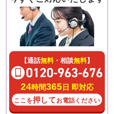
【通話
無料
・相談
無料
】
0120
-
963
-
676
24
365
時間
日 即対応
押して
ここを
お電話ください