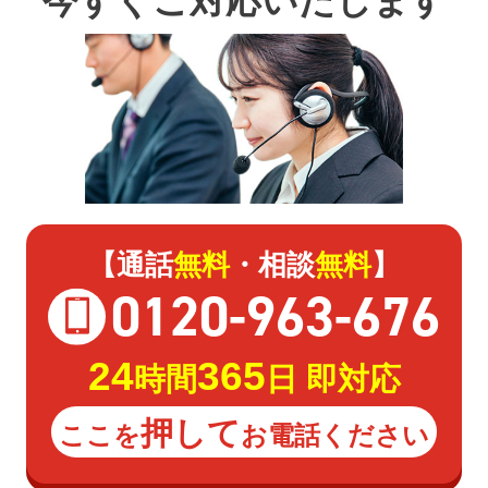
今すぐご対応いたします
【通話
無料
・相談
無料
】
0120
-
963
-
676
24
365
時間
日 即対応
押して
ここを
お電話ください