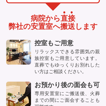
病院から
直
接
弊社の安置室へ搬送します
控室もご用意
リラックスできる雰囲気の親
族控室もご用意しています。
直葬でもゆっくりお別れした
い方はご相談ください。
お預かり後の面会も可
専用安置室にご搬送後、火葬
までの間にご面会することも