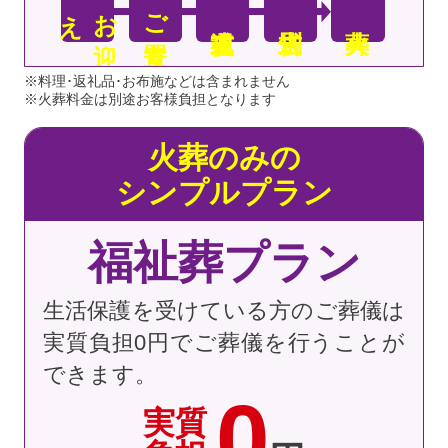
え
お
迎
ご安置
※料理･返礼品･お布施などは含まれません
※火葬料金は別途お客様負担となります
火葬のみの
シンプルプラン
福祉葬プラン
生活保護を受けている方のご葬儀は
実質負担0円でご葬儀を行うことが
できます。
0
実質