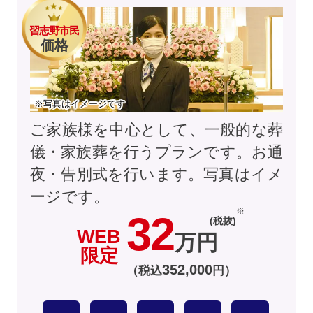
習志野市民
価格
※写真はイメージです
ご家族様を中心として、一般的な葬
儀・家族葬を行うプランです。お通
夜・告別式を行います。
写真はイメ
ージです。
32
(税抜)
WEB
万円
限定
352
,
000
（税込
円）