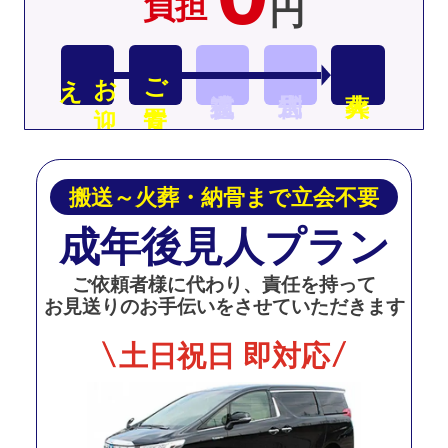
負担
円
え
お
迎
ご安置
搬送～火葬・納骨まで立会不要
成年後見人プラン
ご依頼者様に代わり、責任を持って
お見送りのお手伝いをさせていただきます
土日祝日 即対応