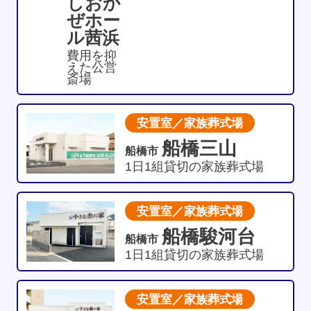
しおか
ぜホー
ル茜浜
費用を抑
えた公営
斎場
安置室／家族葬式場
船橋三山
船橋市
1日1組貸切の家族葬式場
安置室／家族葬式場
船橋駿河台
船橋市
1日1組貸切の家族葬式場
安置室／家族葬式場