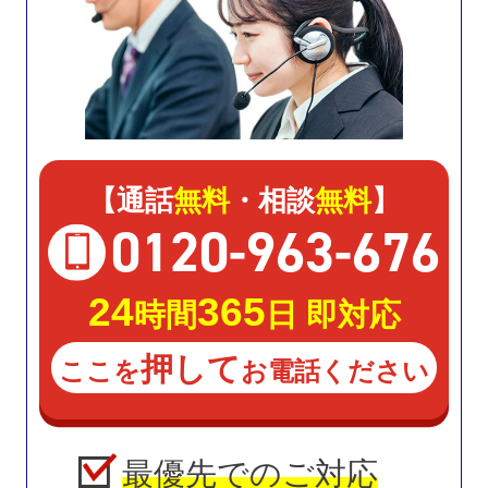
【通話
無料
・相談
無料
】
0120
-
963
-
676
24
365
時間
日 即対応
押して
ここを
お電話ください
最優先でのご対応