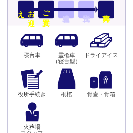
え
お
迎
ご安置
寝台車
霊柩車
ドライアイス
（寝台型）
役所手続き
桐棺
骨壷・骨箱
火葬場