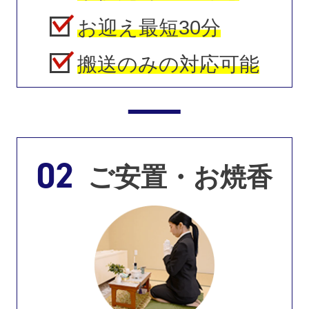
お迎え最短30分
搬送のみの対応可能
02
ご安置・お焼香