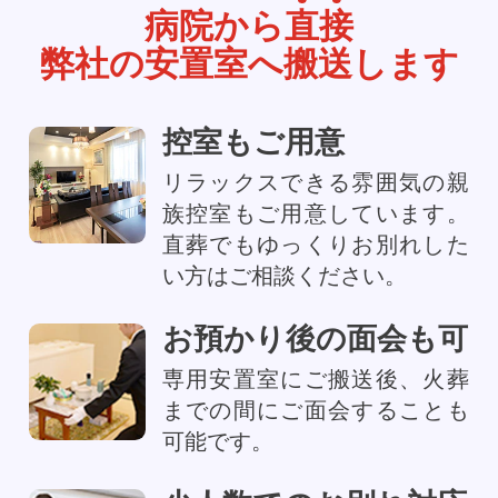
病院から
直
接
弊社の安置室へ搬送します
控室もご用意
リラックスできる雰囲気の親
族控室もご用意しています。
直葬でもゆっくりお別れした
い方はご相談ください。
お預かり後の面会も可
専用安置室にご搬送後、火葬
までの間にご面会することも
可能です。