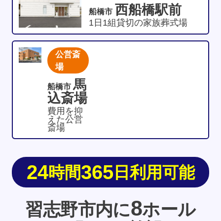
西船橋駅前
船橋市
1日1組貸切の家族葬式場
公営斎
場
馬
船橋市
込斎場
費用を抑
えた公営
斎場
24
365
時間
日利用可能
8
習志野市内に
ホール