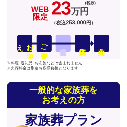
23
(税抜)
WEB
万円
限定
253
,
000
（税込
円）
え
お
迎
ご安置
※料理･返礼品･お布施などは含まれません
※火葬料金は別途お客様負担となります
一般的な家族葬を
お考えの方
家族葬プラン