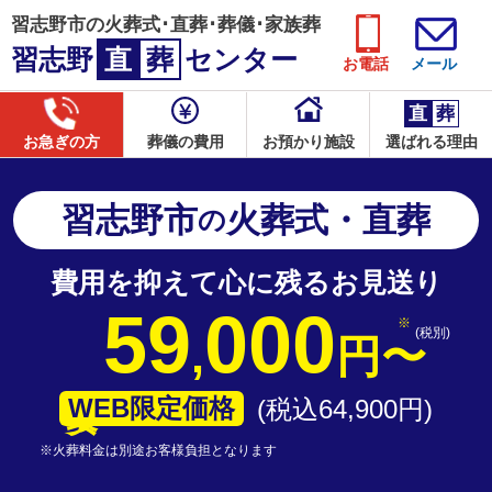
習志野市の火葬式･直葬･葬儀･家族葬
習志野
直
葬
センター
お電話
メール
直
葬
お急ぎの方
葬儀の費用
お預かり施設
選ばれる理由
習志野市
火葬式・直葬
の
費用を抑えて心に残るお見送り
59
000
(税別)
,
円
〜
WEB限定価格
(税込64
,
900
円
)
※火葬料金は別途お客様負担となります