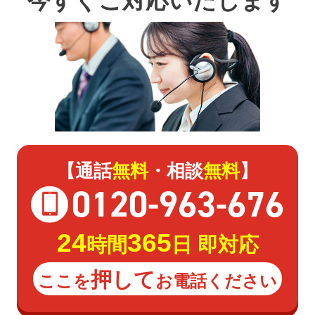
今すぐご対応いたします
【通話
無料
・相談
無料
】
0120
-
963
-
676
24
365
時間
日 即対応
押して
ここを
お電話ください