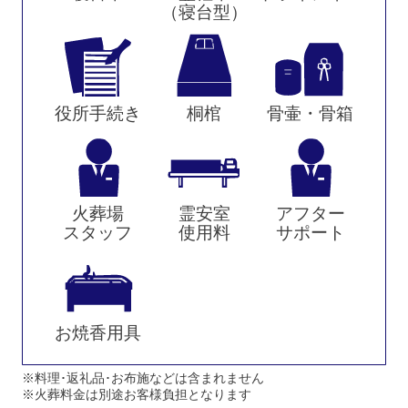
（寝台型）
役所手続き
桐棺
骨壷・骨箱
火葬場
霊安室
アフター
スタッフ
使用料
サポート
お焼香用具
※料理･返礼品･お布施などは含まれません
※火葬料金は別途お客様負担となります