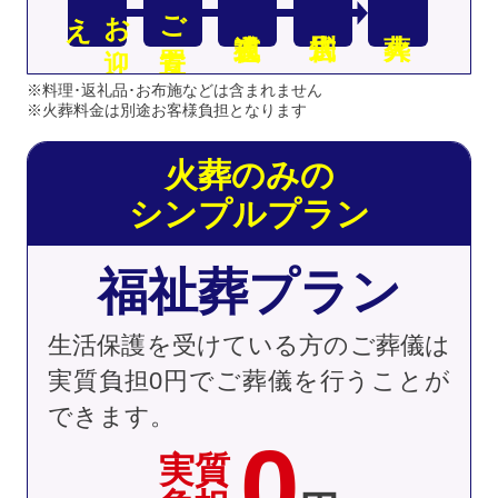
え
お
迎
ご安置
※料理･返礼品･お布施などは含まれません
※火葬料金は別途お客様負担となります
火葬のみの
シンプルプラン
福祉葬プラン
生活保護を受けている方のご葬儀は
実質負担0円でご葬儀を行うことが
できます。
0
実質