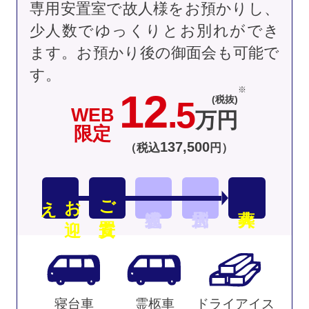
専用安置室で故人様をお預かりし、
少人数でゆっくりとお別れができ
ます。お預かり後の御面会も可能で
す。
12
(税抜)
.5
WEB
万円
限定
137
,
500
（税込
円）
え
お
迎
ご安置
寝台車
霊柩車
ドライアイス