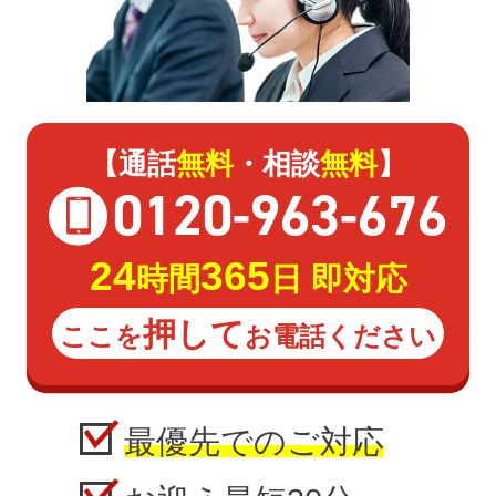
【通話
無料
・相談
無料
】
0120
-
963
-
676
24
365
時間
日 即対応
押して
ここを
お電話ください
最優先でのご対応