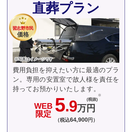
直葬プラン
習志野市民
価格
※写真はイメージです
費用負担を抑えたい方に最適のプラ
ン。専用の安置室で故人様を責任を
持ってお預かりいたします。
5
(税抜)
.9
WEB
万円
限定
64
,
900
（税込
円）