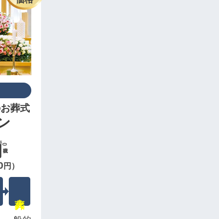
のお葬式
ン
円
(税抜)
0
円）