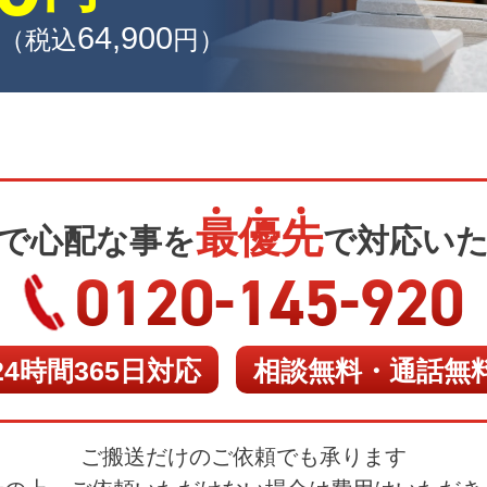
64
,
900
（税込
円
）
最
優
先
で心配な事を
で対応い
-
-
0120
145
920
24時間365日対応
相談無料・通話無
ご搬送だけのご依頼でも承ります