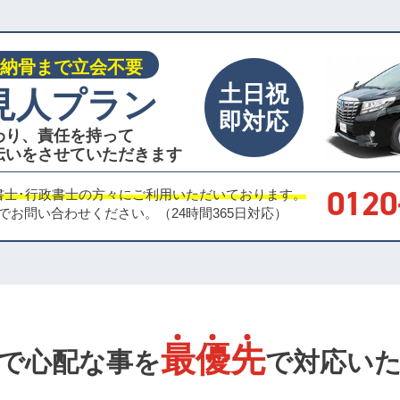
納骨まで立会不要
土日祝
見人プラン
即対応
わり、責任を持って
伝いをさせていただきます
0120
書士･行政書士の方々にご利用いただいております。
でお問い合わせください。
（24時間365日対応）
最
優
先
で心配な事を
で対応い