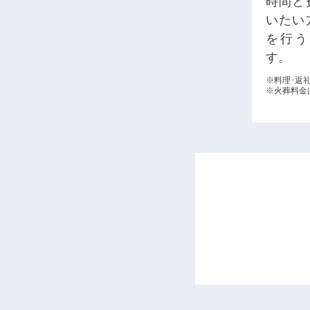
時間と
いたい
を行う
す。
※料理･返
※火葬料金