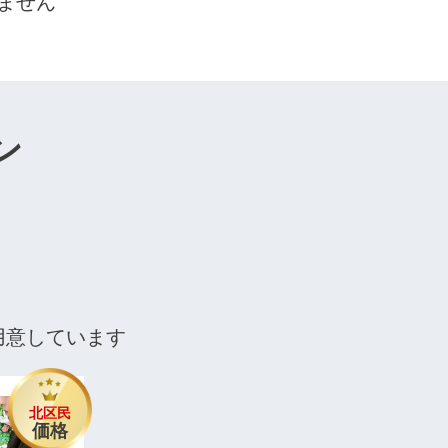
ません
ン
用意しています
北区民
価格