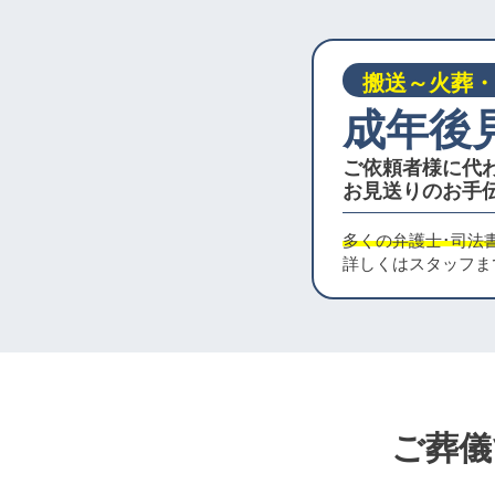
搬送～火葬・
成年後
ご依頼者様に代
お見送りのお手
多くの弁護士･司法
詳しくはスタッフま
ご葬儀