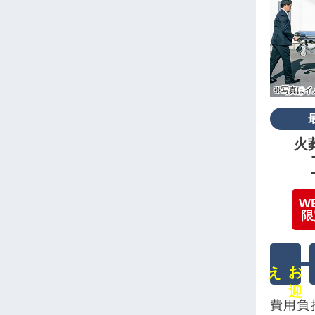
※写真はイ
火
W
限
え
お
迎
費用負