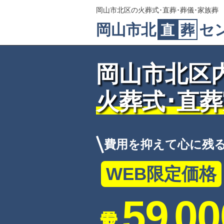
岡山市北区の火葬式･直葬･葬儀･家族葬
岡山市北
セ
直
葬
岡山市北区
火葬式･直
費用を抑えて心に残
WEB限定価格
59
00
,