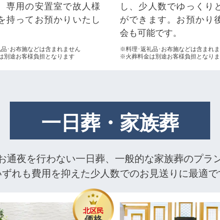
。専用の安置室で故人様
し、少人数でゆっくり
を持ってお預かりいたし
ができます。お預かり
会も可能です。
礼品･お布施などは含まれません
※料理･返礼品･お布施などは含まれ
は別途お客様負担となります
※火葬料金は別途お客様負担となりま
一日葬・家族葬
お通夜を行わない一日葬、一般的な家族葬のプラ
いずれも費用を抑えた少人数でのお見送りに最適で
北区民
価格