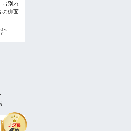
とお別れ
後の御面
ません
す
ン
す
北区民
価格