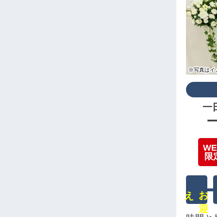
※写真はイ
一
WE
限
え
お
迎