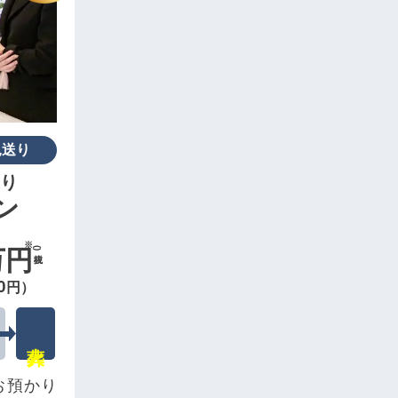
見送り
り
ン
万円
(税抜)
0
円）
お預かり