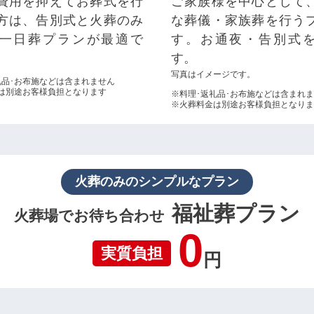
費用を抑えてお葬式を行
ご家族様を中心として
方は、告別式と火葬のみ
な葬儀・家族葬を行う
一日葬プランが最適で
す。お通夜・告別式
す。
写真はイメージです。
礼品･お布施などは含まれません
は別途お客様負担となります
※料理･返礼品･お布施などは含まれ
※火葬料金は別途お客様負担となりま
火葬のみのシンプルなプラン
福祉葬プラン
火葬場でお待ち合わせ
0
実質負担
円