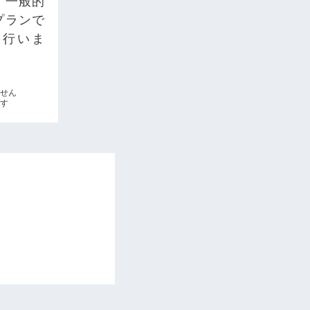
、一般的
プランで
を行いま
ません
す