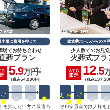
メージです
※写真はイメージです
最小限に費用を抑えて
家族葬ホールからのお
葬場でお待ち合わせ
少人数でのお見送
直葬プラン
火葬式プラ
5
12
.9
.5
万円
(税抜)
EB
WEB
定
限定
64
900
137
50
（税込
,
円）
（税込
,
ご安置
え
お
迎
ご安置
担を抑えたい方に最適の
専用安置室で故人様を