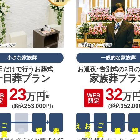
メージです
※写真はイメージです
小さな家族葬
一般的な家族葬
日だけで行うお葬式
お通夜･告別式の2日
一日葬プラン
家族葬プラ
23
32
万円
(税抜)
万
B
WEB
定
限定
253
000
352
00
（税込
,
円）
（税込
,
ご安置
え
お
迎
ご安置