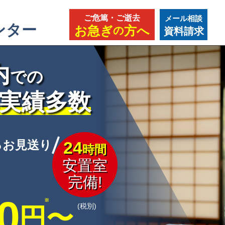
ご危篤・ご逝去
メール相談
ンター
お急ぎ
方へ
の
資料請求
内
での
葬実績多数
るお見送り
24
時間
安置室
完備!
0
(税別)
円〜