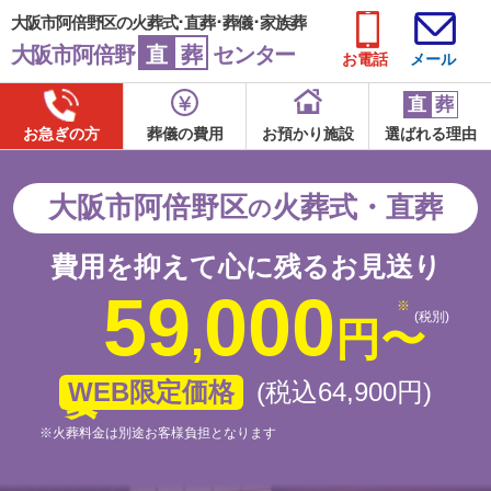
大阪市阿倍野区の火葬式･直葬･葬儀･家族葬
大阪市阿倍野
直
葬
センター
お電話
メール
直
葬
お急ぎの方
葬儀の費用
お預かり施設
選ばれる理由
大阪市阿倍野区
火葬式・直葬
の
費用を抑えて心に残るお見送り
59
000
(税別)
,
円
〜
WEB限定価格
(税込64
,
900
円
)
※火葬料金は別途お客様負担となります