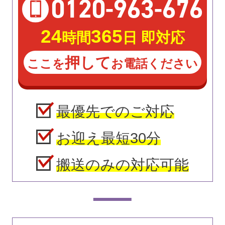
0120
-
963
-
676
24
365
時間
日 即対応
押して
ここを
お電話ください
最優先でのご対応
お迎え最短30分
搬送のみの対応可能