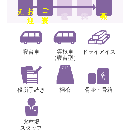
え
お
迎
ご安置
寝台車
霊柩車
ドライアイス
（寝台型）
役所手続き
桐棺
骨壷・骨箱
火葬場
スタッフ