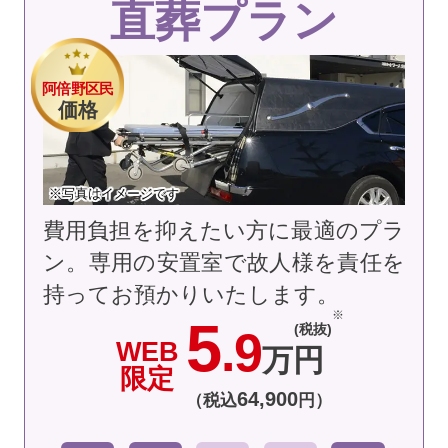
直葬プラン
阿倍野区民
価格
※写真はイメージです
費用負担を抑えたい方に最適のプラ
ン。専用の安置室で故人様を責任を
持ってお預かりいたします。
5
(税抜)
.9
WEB
万円
限定
64
,
900
（税込
円）