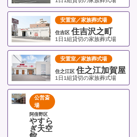
1日1組貸切の家族葬式場
安置室／家族葬式場
住吉沢之町
住吉区
1日1組貸切の家族葬式場
安置室／家族葬式場
住之江加賀屋
住之江区
1日1組貸切の家族葬式場
公営斎
場
阿倍野区
やすら
ぎ天空
館