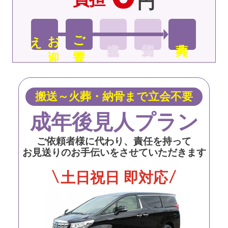
円
え
お
迎
ご安置
搬送～火葬・納骨まで立会不要
成年後見人プラン
ご依頼者様に代わり、責任を持って
お見送りのお手伝いをさせていただきます
土日祝日 即対応