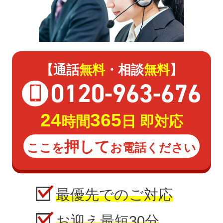
【通話
無料
・相談
無料
】
0120
-
963
-
676
24
365
時間
日 即対応
押して
ここを
お電話ください
最優先でのご対応
お迎え最短30分