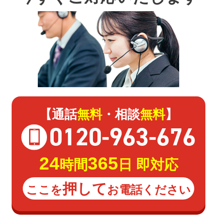
【通話
無料
・相談
無料
】
0120
-
963
-
676
24
365
時間
日 即対応
押して
ここを
お電話ください