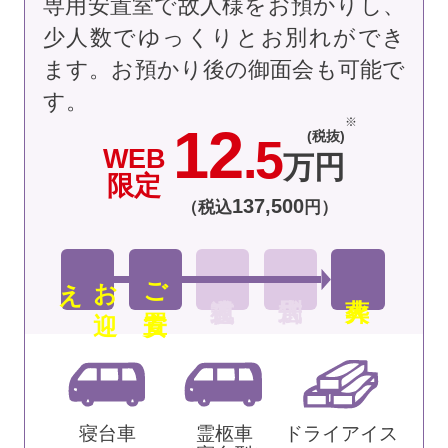
専用安置室で故人様をお預かりし、
少人数でゆっくりとお別れができ
ます。お預かり後の御面会も可能で
す。
12
(税抜)
.5
WEB
万円
限定
137
,
500
（税込
円）
え
お
迎
ご安置
寝台車
霊柩車
ドライアイス