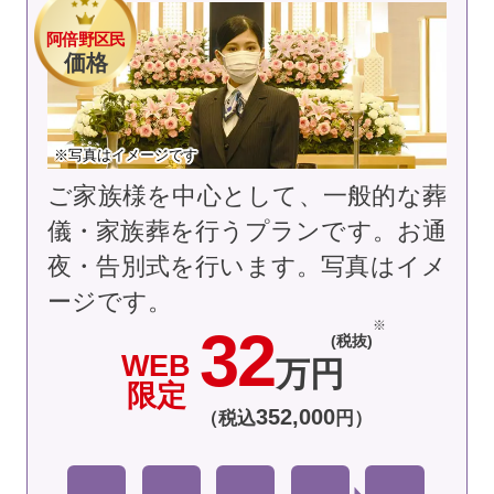
阿倍野区民
価格
※写真はイメージです
ご家族様を中心として、一般的な葬
儀・家族葬を行うプランです。お通
夜・告別式を行います。
写真はイメ
ージです。
32
(税抜)
WEB
万円
限定
352
,
000
（税込
円）