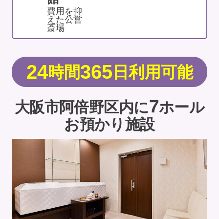
費用を抑
えた公営
斎場
24
365
時間
日利用可能
7
大阪市阿倍野区内に
ホール
お預かり施設