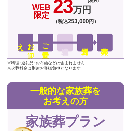
23
(税抜)
WEB
万円
限定
253
,
000
（税込
円）
え
お
迎
ご安置
※料理･返礼品･お布施などは含まれません
※火葬料金は別途お客様負担となります
一般的な家族葬を
お考えの方
家族葬プラン