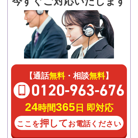
今すぐご対応いたします
【通話
無料
・相談
無料
】
0120
-
963
-
676
24
365
時間
日 即対応
押して
ここを
お電話ください