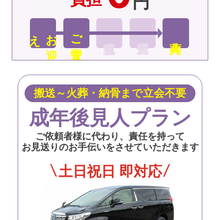
円
え
お
迎
ご安置
搬送～火葬・納骨まで立会不要
成年後見人プラン
ご依頼者様に代わり、責任を持って
お見送りのお手伝いをさせていただきます
土日祝日 即対応