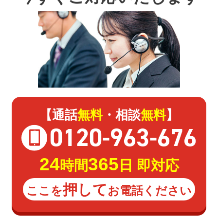
【通話
無料
・相談
無料
】
0120
-
963
-
676
24
365
時間
日 即対応
押して
ここを
お電話ください