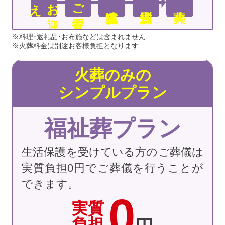
え
お
迎
ご安置
※料理･返礼品･お布施などは含まれません
※火葬料金は別途お客様負担となります
火葬のみの
シンプルプラン
福祉葬プラン
生活保護を受けている方のご葬儀は
実質負担0円でご葬儀を行うことが
できます。
0
実質
負担