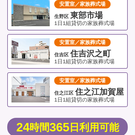
安置室／家族葬式場
東部市場
生野区
1日1組貸切の家族葬式場
安置室／家族葬式場
住吉沢之町
住吉区
1日1組貸切の家族葬式場
安置室／家族葬式場
住之江加賀屋
住之江区
1日1組貸切の家族葬式場
24
365
時間
日利用可能