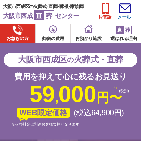
大阪市西成区の火葬式･直葬･葬儀･家族葬
大阪市西成
直
葬
センター
お電話
メール
直
葬
お急ぎの方
葬儀の費用
お預かり施設
選ばれる理由
大阪市西成区
火葬式・直葬
の
費用を抑えて心に残るお見送り
59
000
(税別)
,
円
〜
WEB限定価格
(税込64
,
900
円
)
※火葬料金は別途お客様負担となります