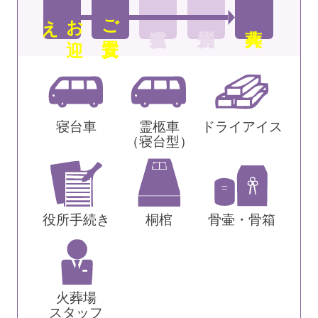
え
お
迎
ご安置
寝台車
霊柩車
ドライアイス
（寝台型）
役所手続き
桐棺
骨壷・骨箱
火葬場
スタッフ