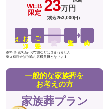
23
(税抜)
WEB
万円
限定
253
,
000
（税込
円）
え
お
迎
ご安置
※料理･返礼品･お布施などは含まれません
※火葬料金は別途お客様負担となります
一般的な家族葬を
お考えの方
家族葬プラン