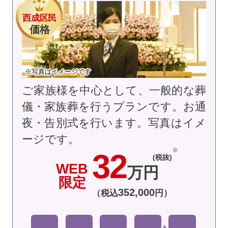
西成区民
価格
※写真はイメージです
ご家族様を中心として、一般的な葬
儀・家族葬を行うプランです。お通
夜・告別式を行います。
写真はイメ
ージです。
32
(税抜)
WEB
万円
限定
352
,
000
（税込
円）