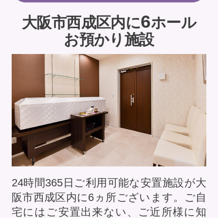
6
大阪市西成区内に
ホール
お預かり施設
24時間365日ご利用可能な安置施設が大
阪市西成区内に
6
ヵ所ございます。ご自
宅にはご安置出来ない、ご近所様に知