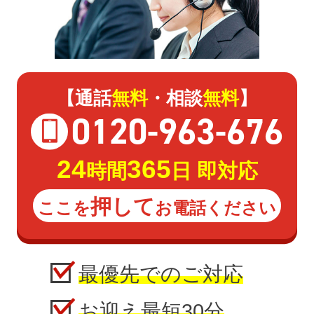
【通話
無料
・相談
無料
】
0120
-
963
-
676
24
365
時間
日 即対応
押して
ここを
お電話ください
最優先でのご対応
お迎え最短30分