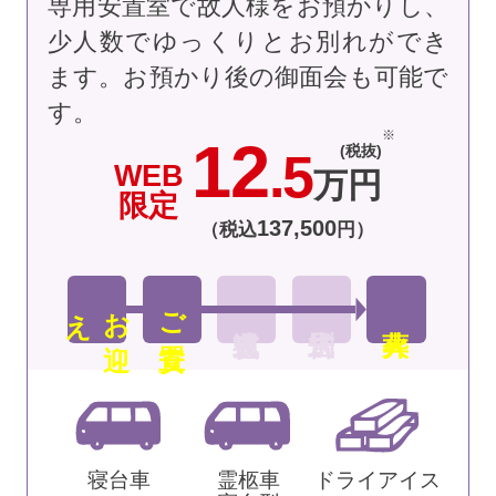
専用安置室で故人様をお預かりし、
少人数でゆっくりとお別れができ
ます。お預かり後の御面会も可能で
す。
12
(税抜)
.5
WEB
万円
限定
137
,
500
（税込
円）
え
お
迎
ご安置
寝台車
霊柩車
ドライアイス