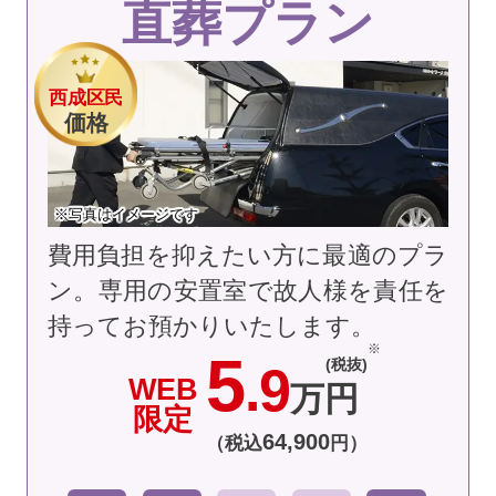
直葬プラン
西成区民
価格
※写真はイメージです
費用負担を抑えたい方に最適のプラ
ン。専用の安置室で故人様を責任を
持ってお預かりいたします。
5
(税抜)
.9
WEB
万円
限定
64
,
900
（税込
円）