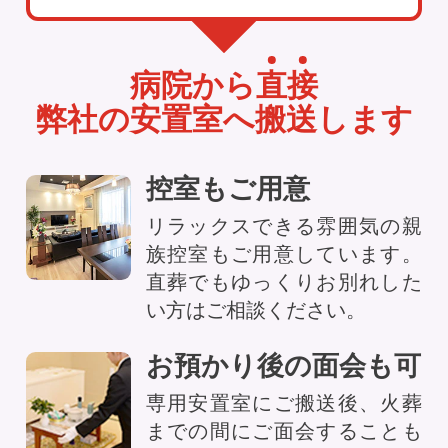
病院から
直
接
弊社の安置室へ搬送します
控室もご用意
リラックスできる雰囲気の親
族控室もご用意しています。
直葬でもゆっくりお別れした
い方はご相談ください。
お預かり後の面会も可
専用安置室にご搬送後、火葬
までの間にご面会することも