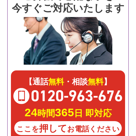
今すぐご対応いたします
【通話
無料
・相談
無料
】
0120
-
963
-
676
24
365
時間
日 即対応
押して
ここを
お電話ください