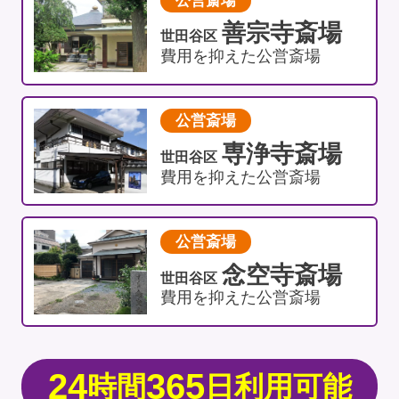
公営斎場
善宗寺斎場
世田谷区
費用を抑えた公営斎場
公営斎場
専浄寺斎場
世田谷区
費用を抑えた公営斎場
公営斎場
念空寺斎場
世田谷区
費用を抑えた公営斎場
24
365
時間
日利用可能