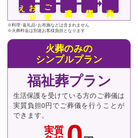
え
お
迎
ご安置
※料理･返礼品･お布施などは含まれません
※火葬料金は別途お客様負担となります
火葬のみの
シンプルプラン
福祉葬プラン
生活保護を受けている方のご葬儀は
実質負担0円でご葬儀を行うことが
できます。
0
実質