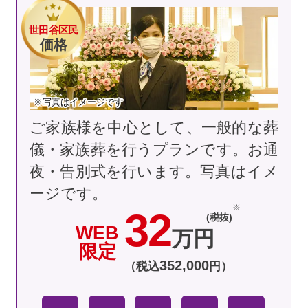
世田谷区民
価格
※写真はイメージです
ご家族様を中心として、一般的な葬
儀・家族葬を行うプランです。お通
夜・告別式を行います。
写真はイメ
ージです。
32
(税抜)
WEB
万円
限定
352
,
000
（税込
円）