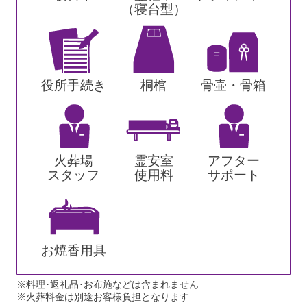
（寝台型）
役所手続き
桐棺
骨壷・骨箱
火葬場
霊安室
アフター
スタッフ
使用料
サポート
お焼香用具
※料理･返礼品･お布施などは含まれません
※火葬料金は別途お客様負担となります