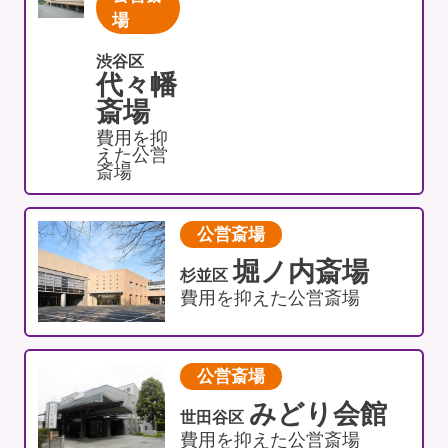
場
渋谷区
代々幡
斎場
費用を抑
えた公営
斎場
公営斎場
堀ノ内斎場
杉並区
費用を抑えた公営斎場
公営斎場
みどり会館
世田谷区
費用を抑えた公営斎場