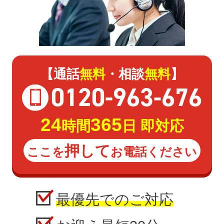
【通話
無料
・相談
無料
】
0120
-
963
-
676
24
365
時間
日 即対応
押して
ここを
お電話ください
最優先でのご対応