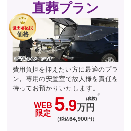
直葬プラン
世田谷区民
価格
※写真はイメージです
費用負担を抑えたい方に最適のプラ
ン。専用の安置室で故人様を責任を
持ってお預かりいたします。
5
(税抜)
.9
WEB
万円
限定
64
,
900
（税込
円）