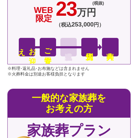
23
(税抜)
WEB
万円
限定
253
,
000
（税込
円）
え
お
迎
ご安置
※料理･返礼品･お布施などは含まれません
※火葬料金は別途お客様負担となります
一般的な家族葬を
お考えの方
家族葬プラン