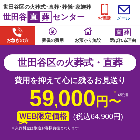
世田谷区の火葬式･直葬･葬儀･家族葬
世田谷
直
葬
センター
お電話
メール
直
葬
お急ぎの方
葬儀の費用
お預かり施設
選ばれる理由
世田谷区
火葬式・直葬
の
費用を抑えて心に残るお見送り
59
000
(税別)
,
円
〜
WEB限定価格
(税込64
,
900
円
)
※火葬料金は別途お客様負担となります