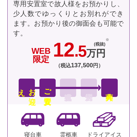
専用安置室で故人様をお預かりし、
少人数でゆっくりとお別れができ
ます。お預かり後の御面会も可能で
す。
12
(税抜)
.5
WEB
万円
限定
137
,
500
（税込
円）
え
お
迎
ご安置
寝台車
霊柩車
ドライアイス