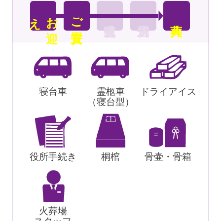
え
お
迎
ご安置
寝台車
霊柩車
ドライアイス
（寝台型）
役所手続き
桐棺
骨壷・骨箱
火葬場