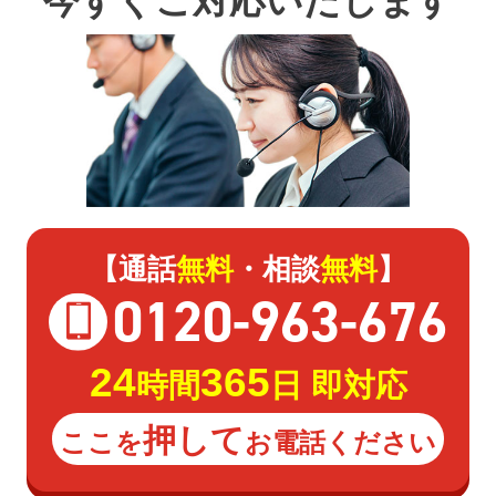
今すぐご対応いたします
【通話
無料
・相談
無料
】
0120
-
963
-
676
24
365
時間
日 即対応
押して
ここを
お電話ください