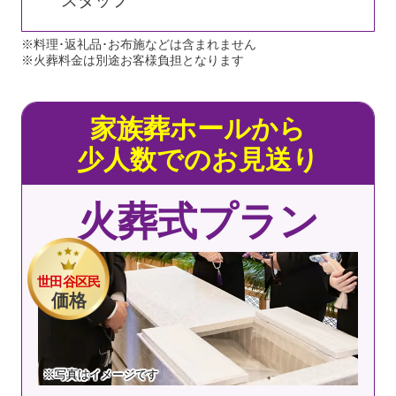
スタッフ
※料理･返礼品･お布施などは含まれません
※火葬料金は別途お客様負担となります
家族葬ホールから
少人数でのお見送り
火葬式プラン
世田谷区民
価格
※写真はイメージです