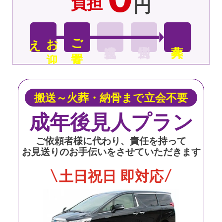
負担
円
え
お
迎
ご安置
搬送～火葬・納骨まで立会不要
成年後見人プラン
ご依頼者様に代わり、責任を持って
お見送りのお手伝いをさせていただきます
土日祝日 即対応