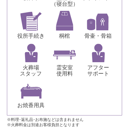
（寝台型）
役所手続き
桐棺
骨壷・骨箱
火葬場
霊安室
アフター
スタッフ
使用料
サポート
お焼香用具
※料理･返礼品･お布施などは含まれません
※火葬料金は別途お客様負担となります