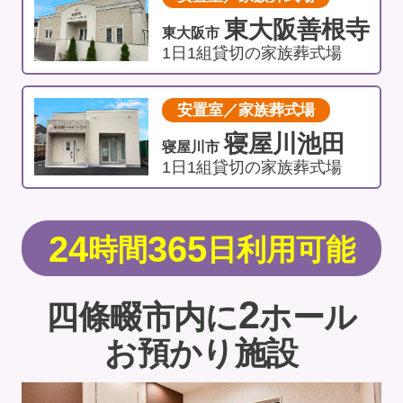
東大阪善根寺
東大阪市
1日1組貸切の家族葬式場
安置室／家族葬式場
寝屋川池田
寝屋川市
1日1組貸切の家族葬式場
24
365
時間
日利用可能
2
四條畷市内に
ホール
お預かり施設