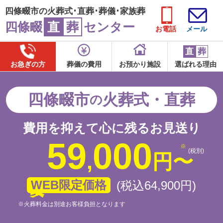
四條畷市の火葬式･直葬･葬儀･家族葬
四條畷
直
葬
センター
お電話
メール
直
葬
お急ぎの方
葬儀の費用
お預かり施設
選ばれる理由
四條畷市
火葬式・直葬
の
費用を抑えて心に残るお見送り
59
000
(税別)
,
円
〜
WEB限定価格
(税込64
,
900
円
)
※火葬料金は別途お客様負担となります