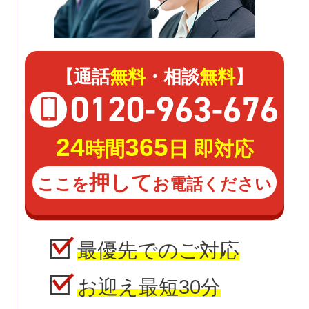
【通話
無料
・相談
無料
】
0120
-
963
-
676
24
365
時間
日 即対応
押して
ここを
お電話ください
最優先でのご対応
お迎え最短30分