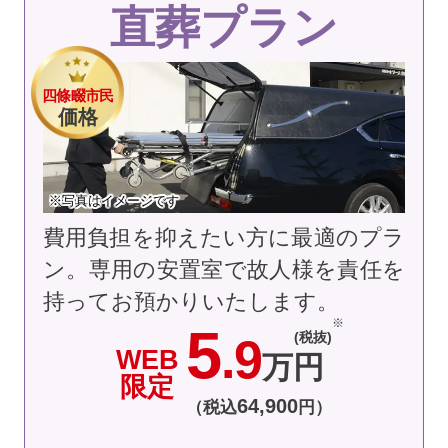
直葬プラン
四條畷市民
価格
※写真はイメージです
費用負担を抑えたい方に最適のプラ
ン。専用の安置室で故人様を責任を
持ってお預かりいたします。
5
(税抜)
.9
WEB
万円
限定
64
,
900
（税込
円）