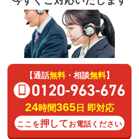
今すぐご対応いたします
【通話
無料
・相談
無料
】
0120
-
963
-
676
24
365
時間
日 即対応
押して
ここを
お電話ください