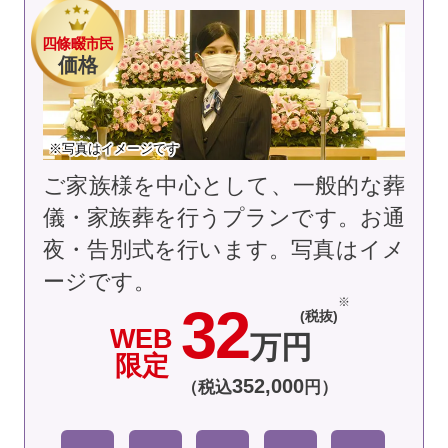
四條畷市民
価格
※写真はイメージです
ご家族様を中心として、一般的な葬
儀・家族葬を行うプランです。お通
夜・告別式を行います。
写真はイメ
ージです。
32
(税抜)
WEB
万円
限定
352
,
000
（税込
円）