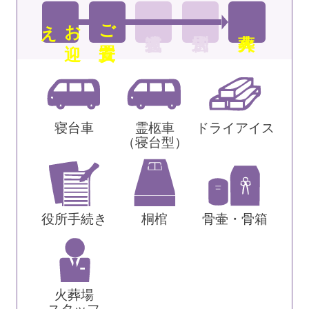
え
お
迎
ご安置
寝台車
霊柩車
ドライアイス
（寝台型）
役所手続き
桐棺
骨壷・骨箱
火葬場