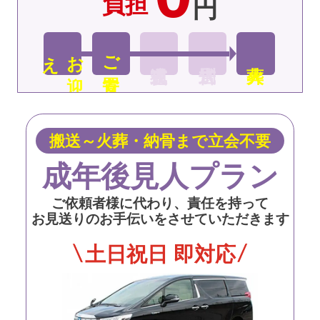
負担
円
え
お
迎
ご安置
搬送～火葬・納骨まで立会不要
成年後見人プラン
ご依頼者様に代わり、責任を持って
お見送りのお手伝いをさせていただきます
土日祝日 即対応