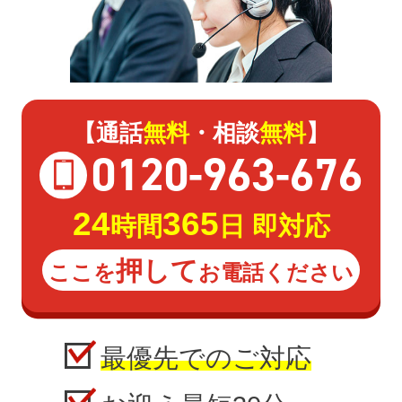
【通話
無料
・相談
無料
】
0120
-
963
-
676
24
365
時間
日 即対応
押して
ここを
お電話ください
最優先でのご対応