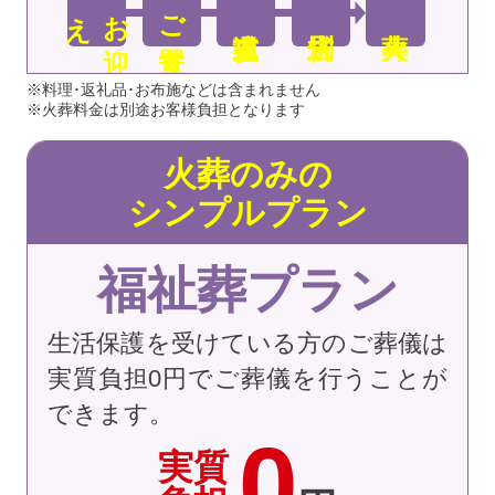
え
お
迎
ご安置
※料理･返礼品･お布施などは含まれません
※火葬料金は別途お客様負担となります
火葬のみの
シンプルプラン
福祉葬プラン
生活保護を受けている方のご葬儀は
実質負担0円でご葬儀を行うことが
できます。
0
実質