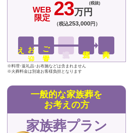
23
(税抜)
WEB
万円
限定
253
,
000
（税込
円）
え
お
迎
ご安置
※料理･返礼品･お布施などは含まれません
※火葬料金は別途お客様負担となります
一般的な家族葬を
お考えの方
家族葬プラン