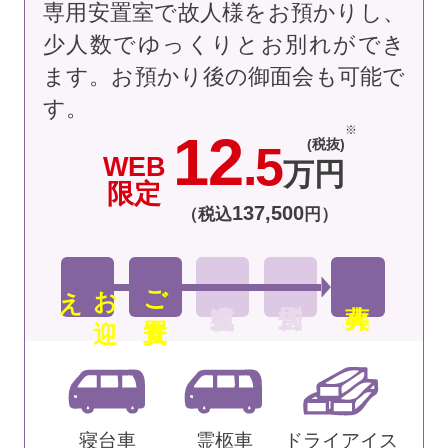
専用安置室で故人様をお預かりし、
少人数でゆっくりとお別れができ
ます。お預かり後の御面会も可能で
す。
12
(税抜)
.5
WEB
万円
限定
137
,
500
（税込
円）
え
お
迎
ご安置
寝台車
霊柩車
ドライアイス