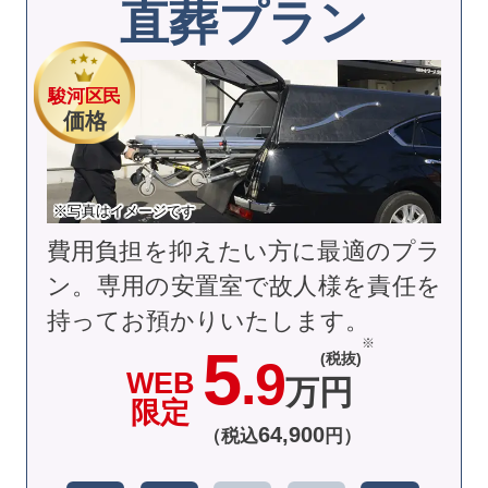
直葬プラン
駿河区民
価格
※写真はイメージです
費用負担を抑えたい方に最適のプラ
ン。専用の安置室で故人様を責任を
持ってお預かりいたします。
5
(税抜)
.9
WEB
万円
限定
64
,
900
（税込
円）