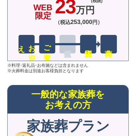
23
(税抜)
WEB
万円
限定
253
,
000
（税込
円）
え
お
迎
ご安置
※料理･返礼品･お布施などは含まれません
※火葬料金は別途お客様負担となります
一般的な家族葬を
お考えの方
家族葬プラン