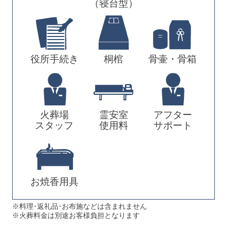
（寝台型）
役所手続き
桐棺
骨壷・骨箱
火葬場
霊安室
アフター
スタッフ
使用料
サポート
お焼香用具
※料理･返礼品･お布施などは含まれません
※火葬料金は別途お客様負担となります