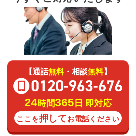
【通話
無料
・相談
無料
】
0120
-
963
-
676
24
365
時間
日 即対応
押して
ここを
お電話ください