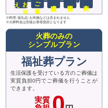
え
お
迎
ご安置
※料理･返礼品･お布施などは含まれません
※火葬料金は別途お客様負担となります
火葬のみの
シンプルプラン
福祉葬プラン
生活保護を受けている方のご葬儀は
実質負担0円でご葬儀を行うことが
できます。
0
実質
負担