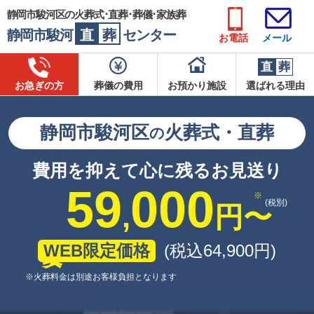
静岡市駿河区の火葬式･直葬･葬儀･家族葬
静岡市駿河
直
葬
センター
お電話
メール
直
葬
お急ぎの方
葬儀の費用
お預かり施設
選ばれる理由
静岡市駿河区
火葬式・直葬
の
費用を抑えて心に残るお見送り
59
000
(税別)
,
円
〜
WEB限定価格
(税込64
,
900
円
)
※火葬料金は別途お客様負担となります