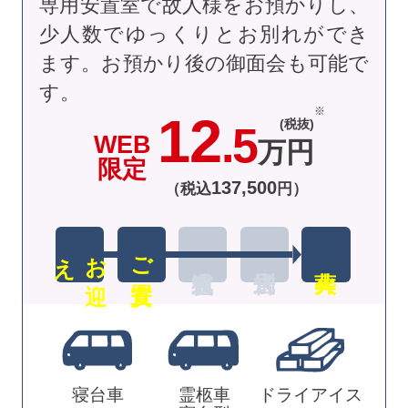
専用安置室で故人様をお預かりし、
少人数でゆっくりとお別れができ
ます。お預かり後の御面会も可能で
す。
12
(税抜)
.5
WEB
万円
限定
137
,
500
（税込
円）
え
お
迎
ご安置
寝台車
霊柩車
ドライアイス