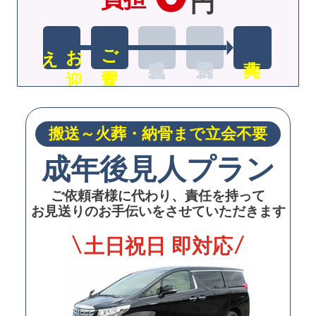
円
え
お
迎
ご安置
搬送～火葬・納骨まで立会不要
成年後見人プラン
ご依頼者様に代わり、責任を持って
お見送りのお手伝いをさせていただきます
土日祝日 即対応