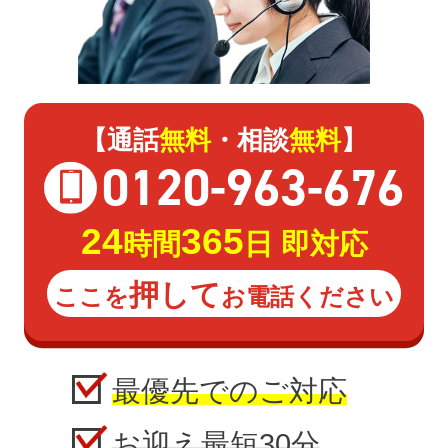
【通話
無料
・相談
無料
】
0120
-
963
-
676
24
365
時間
日 即対応
押して
ここを
お電話ください
最優先でのご対応
お迎え最短30分