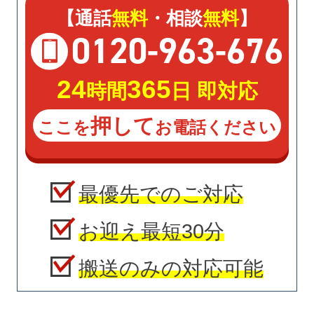
【通話
無料
・相談
無料
】
0120
-
963
-
676
24
365
時間
日 即対応
押して
ここを
お電話ください
最優先でのご対応
お迎え最短30分
搬送のみの対応可能