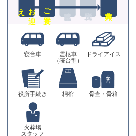
え
お
迎
ご安置
寝台車
霊柩車
ドライアイス
（寝台型）
役所手続き
桐棺
骨壷・骨箱
火葬場
スタッフ