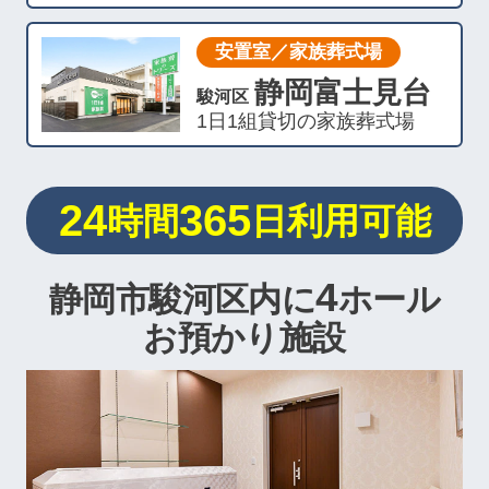
安置室／家族葬式場
静岡富士見台
駿河区
1日1組貸切の家族葬式場
24
365
時間
日利用可能
4
静岡市駿河区内に
ホール
お預かり施設