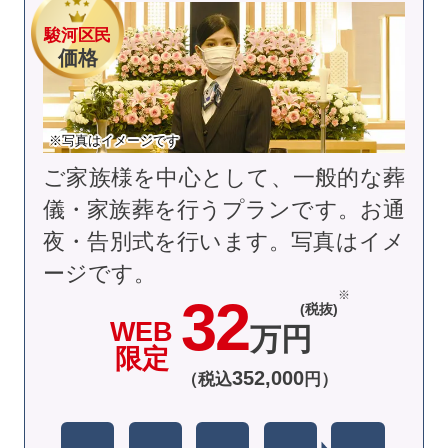
駿河区民
価格
※写真はイメージです
ご家族様を中心として、一般的な葬
儀・家族葬を行うプランです。お通
夜・告別式を行います。
写真はイメ
ージです。
32
(税抜)
WEB
万円
限定
352
,
000
（税込
円）