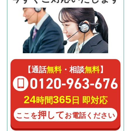
【通話
無料
・相談
無料
】
0120
-
963
-
676
24
365
時間
日 即対応
押して
ここを
お電話ください