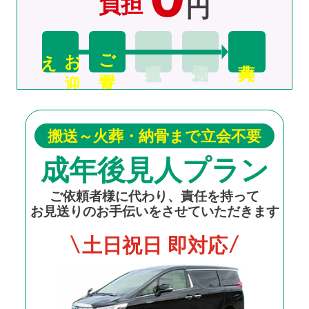
負担
円
え
お
迎
ご安置
搬送～火葬・納骨まで立会不要
成年後見人プラン
ご依頼者様に代わり、責任を持って
お見送りのお手伝いをさせていただきます
土日祝日 即対応