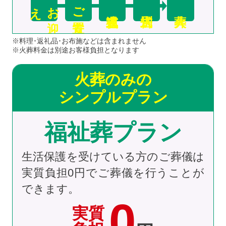
え
お
迎
ご安置
※料理･返礼品･お布施などは含まれません
※火葬料金は別途お客様負担となります
火葬のみの
シンプルプラン
福祉葬プラン
生活保護を受けている方のご葬儀は
実質負担0円でご葬儀を行うことが
できます。
0
実質