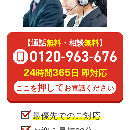
【通話
無料
・相談
無料
】
0120
-
963
-
676
24
365
時間
日 即対応
押して
ここを
お電話ください
最優先でのご対応