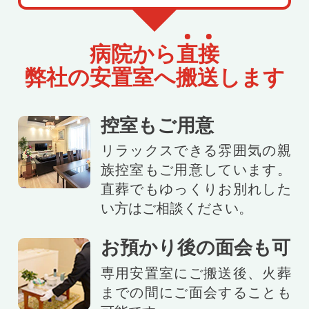
病院から
直
接
弊社の安置室へ搬送します
控室もご用意
リラックスできる雰囲気の親
族控室もご用意しています。
直葬でもゆっくりお別れした
い方はご相談ください。
お預かり後の面会も可
専用安置室にご搬送後、火葬
までの間にご面会することも