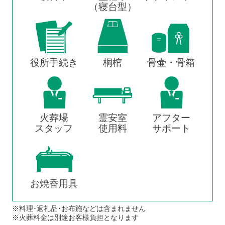
（寝台型）
役所手続き
桐棺
骨壷・骨箱
火葬場
霊安室
アフター
スタッフ
使用料
サポート
お焼香用具
※料理･返礼品･お布施などは含まれません
※火葬料金は別途お客様負担となります