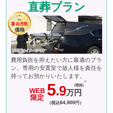
直葬プラン
富谷市民
価格
※写真はイメージです
費用負担を抑えたい方に最適のプラ
ン。専用の安置室で故人様を責任を
持ってお預かりいたします。
5
(税抜)
.9
WEB
万円
限定
64
,
900
（税込
円）