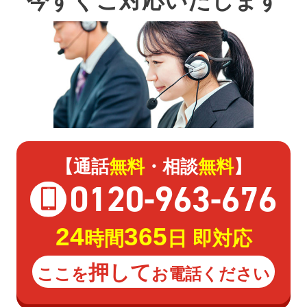
今すぐご対応いたします
【通話
無料
・相談
無料
】
0120
-
963
-
676
24
365
時間
日 即対応
押して
ここを
お電話ください