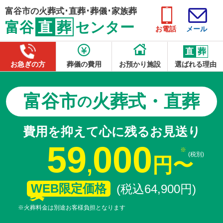
富谷市の火葬式･直葬･葬儀･家族葬
富谷
直
葬
センター
お電話
メール
直
葬
お急ぎの方
葬儀の費用
お預かり施設
選ばれる理由
富谷市
火葬式・直葬
の
費用を抑えて心に残るお見送り
59
000
(税別)
,
円
〜
WEB限定価格
(税込64
,
900
円
)
※火葬料金は別途お客様負担となります