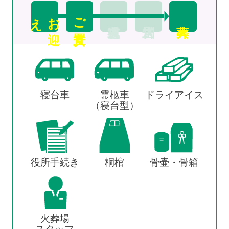
え
お
迎
ご安置
寝台車
霊柩車
ドライアイス
（寝台型）
役所手続き
桐棺
骨壷・骨箱
火葬場