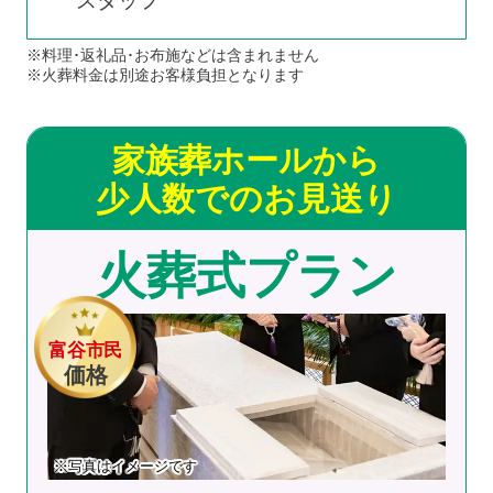
スタッフ
※料理･返礼品･お布施などは含まれません
※火葬料金は別途お客様負担となります
家族葬ホールから
少人数でのお見送り
火葬式プラン
富谷市民
価格
※写真はイメージです