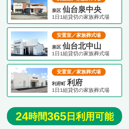
仙台泉中央
泉区
1日1組貸切の家族葬式場
安置室／家族葬式場
仙台北中山
泉区
1日1組貸切の家族葬式場
安置室／家族葬式場
利府
利府町
1日1組貸切の家族葬式場
24
365
時間
日利用可能