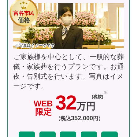
富谷市民
価格
※写真はイメージです
ご家族様を中心として、一般的な葬
儀・家族葬を行うプランです。お通
夜・告別式を行います。
写真はイメ
ージです。
32
(税抜)
WEB
万円
限定
352
,
000
（税込
円）