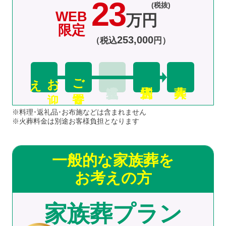
23
(税抜)
WEB
万円
限定
253
,
000
（税込
円）
え
お
迎
ご安置
※料理･返礼品･お布施などは含まれません
※火葬料金は別途お客様負担となります
一般的な家族葬を
お考えの方
家族葬プラン