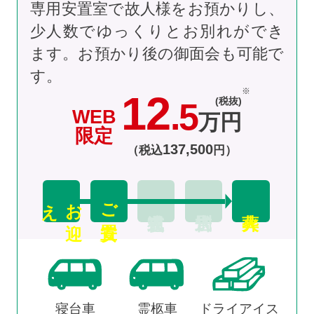
専用安置室で故人様をお預かりし、
少人数でゆっくりとお別れができ
ます。お預かり後の御面会も可能で
す。
12
(税抜)
.5
WEB
万円
限定
137
,
500
（税込
円）
え
お
迎
ご安置
寝台車
霊柩車
ドライアイス