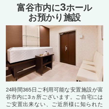
3
富谷市内に
ホール
お預かり施設
24時間365日ご利用可能な安置施設が富
谷市内に
3
ヵ所ございます。ご自宅には
ご安置出来ない、ご近所様に知られた