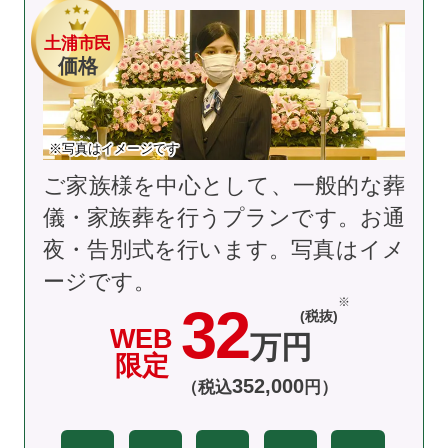
土浦市民
価格
※写真はイメージです
ご家族様を中心として、一般的な葬
儀・家族葬を行うプランです。お通
夜・告別式を行います。
写真はイメ
ージです。
32
(税抜)
WEB
万円
限定
352
,
000
（税込
円）