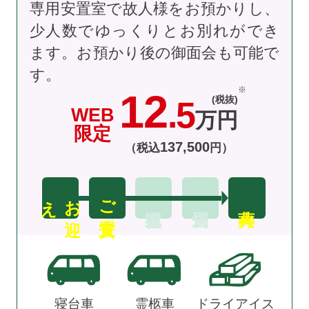
専用安置室で故人様をお預かりし、
少人数でゆっくりとお別れができ
ます。お預かり後の御面会も可能で
す。
12
(税抜)
.5
WEB
万円
限定
137
,
500
（税込
円）
え
お
迎
ご安置
寝台車
霊柩車
ドライアイス