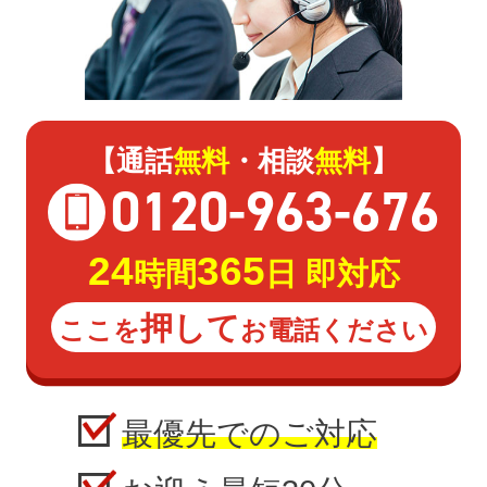
【通話
無料
・相談
無料
】
0120
-
963
-
676
24
365
時間
日 即対応
押して
ここを
お電話ください
最優先でのご対応