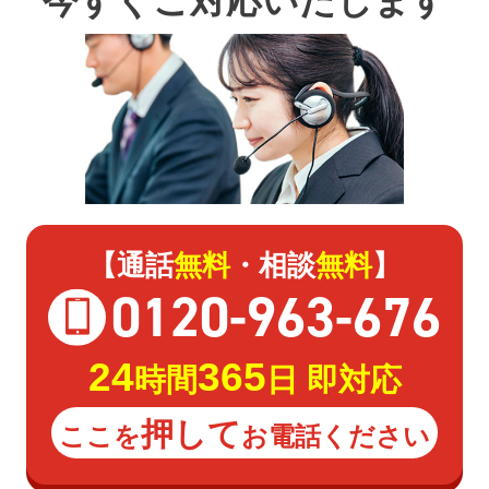
今すぐご対応いたします
【通話
無料
・相談
無料
】
0120
-
963
-
676
24
365
時間
日 即対応
押して
ここを
お電話ください