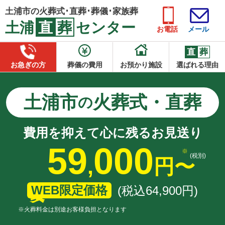
土浦市の火葬式･直葬･葬儀･家族葬
土浦
直
葬
センター
お電話
メール
直
葬
お急ぎの方
葬儀の費用
お預かり施設
選ばれる理由
土浦市
火葬式・直葬
の
費用を抑えて心に残るお見送り
59
000
(税別)
,
円
〜
WEB限定価格
(税込64
,
900
円
)
※火葬料金は別途お客様負担となります