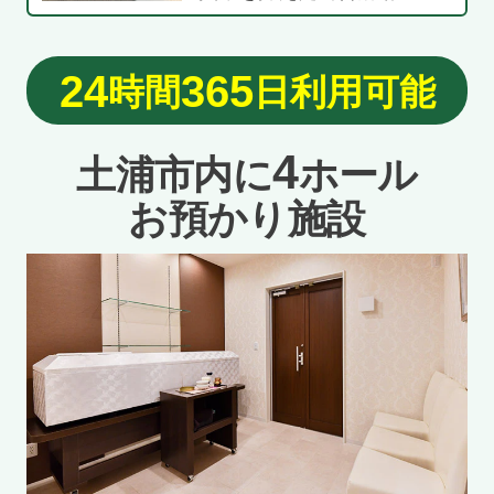
24
365
時間
日利用可能
4
土浦市内に
ホール
お預かり施設