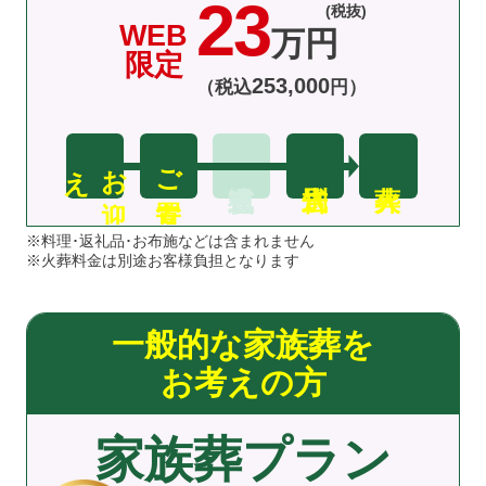
23
(税抜)
WEB
万円
限定
253
,
000
（税込
円）
え
お
迎
ご安置
※料理･返礼品･お布施などは含まれません
※火葬料金は別途お客様負担となります
一般的な家族葬を
お考えの方
家族葬プラン