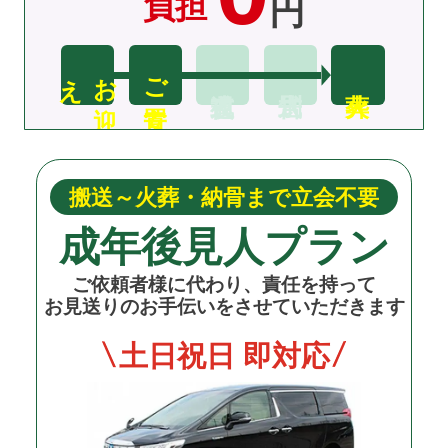
負担
円
え
お
迎
ご安置
搬送～火葬・納骨まで立会不要
成年後見人プラン
ご依頼者様に代わり、責任を持って
お見送りのお手伝いをさせていただきます
土日祝日 即対応