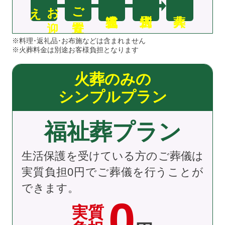
え
お
迎
ご安置
※料理･返礼品･お布施などは含まれません
※火葬料金は別途お客様負担となります
火葬のみの
シンプルプラン
福祉葬プラン
生活保護を受けている方のご葬儀は
実質負担0円でご葬儀を行うことが
できます。
0
実質