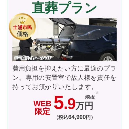
直葬プラン
土浦市民
価格
※写真はイメージです
費用負担を抑えたい方に最適のプラ
ン。専用の安置室で故人様を責任を
持ってお預かりいたします。
5
(税抜)
.9
WEB
万円
限定
64
,
900
（税込
円）