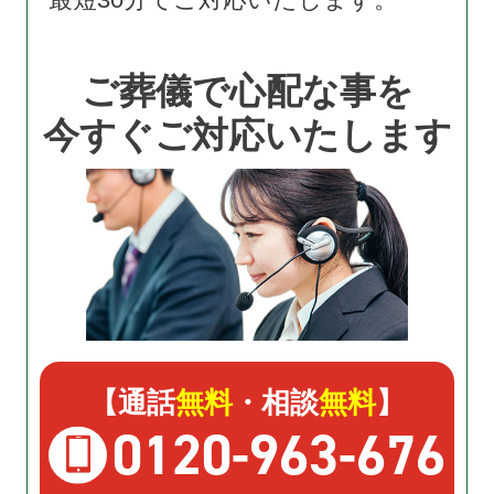
ご葬儀で心配な事を
今すぐご対応いたします
【通話
無料
・相談
無料
】
0120
-
963
-
676