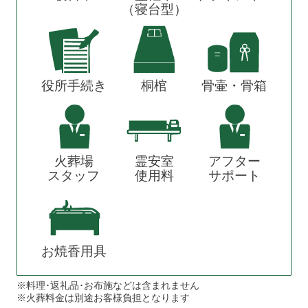
（寝台型）
役所手続き
桐棺
骨壷・骨箱
火葬場
霊安室
アフター
スタッフ
使用料
サポート
お焼香用具
※料理･返礼品･お布施などは含まれません
※火葬料金は別途お客様負担となります