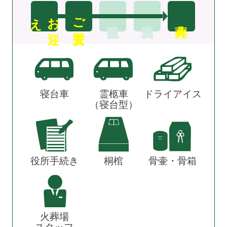
え
お
迎
ご安置
寝台車
霊柩車
ドライアイス
（寝台型）
役所手続き
桐棺
骨壷・骨箱
火葬場