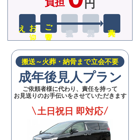
負担
円
え
お
迎
ご安置
搬送～火葬・納骨まで立会不要
成年後見人プラン
ご依頼者様に代わり、責任を持って
お見送りのお手伝いをさせていただきます
土日祝日 即対応