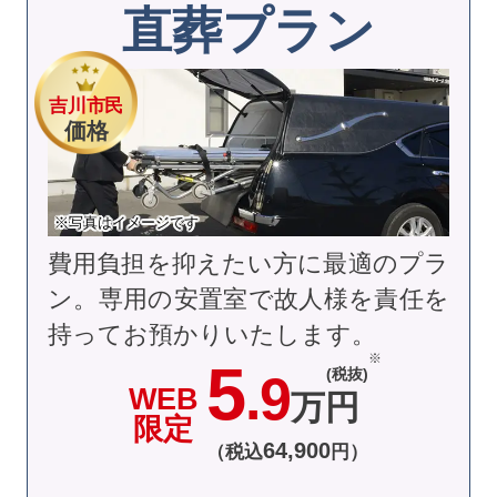
直葬プラン
吉川市民
価格
※写真はイメージです
費用負担を抑えたい方に最適のプラ
ン。専用の安置室で故人様を責任を
持ってお預かりいたします。
5
(税抜)
.9
WEB
万円
限定
64
,
900
（税込
円）