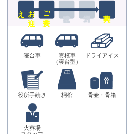
え
お
迎
ご安置
寝台車
霊柩車
ドライアイス
（寝台型）
役所手続き
桐棺
骨壷・骨箱
火葬場