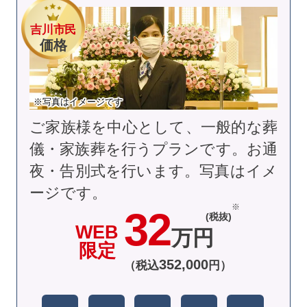
吉川市民
価格
※写真はイメージです
ご家族様を中心として、一般的な葬
儀・家族葬を行うプランです。お通
夜・告別式を行います。
写真はイメ
ージです。
32
(税抜)
WEB
万円
限定
352
,
000
（税込
円）