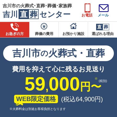
吉川市の火葬式･直葬･葬儀･家族葬
吉川
直
葬
センター
お電話
メール
直
葬
お急ぎの方
葬儀の費用
お預かり施設
選ばれる理由
吉川市
火葬式・直葬
の
費用を抑えて心に残るお見送り
59
000
(税別)
,
円
〜
WEB限定価格
(税込64
,
900
円
)
※火葬料金は別途お客様負担となります