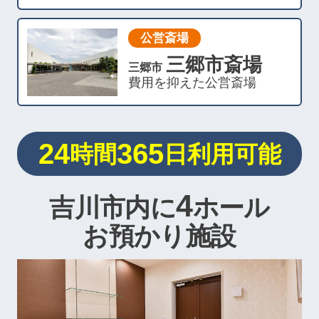
公営斎場
三郷市斎場
三郷市
費用を抑えた公営斎場
24
365
時間
日利用可能
4
吉川市内に
ホール
お預かり施設