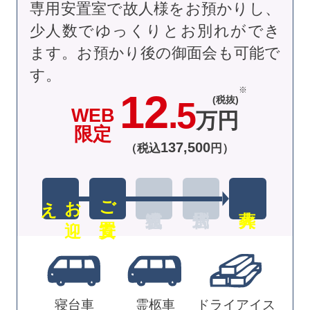
専用安置室で故人様をお預かりし、
少人数でゆっくりとお別れができ
ます。お預かり後の御面会も可能で
す。
12
(税抜)
.5
WEB
万円
限定
137
,
500
（税込
円）
え
お
迎
ご安置
寝台車
霊柩車
ドライアイス