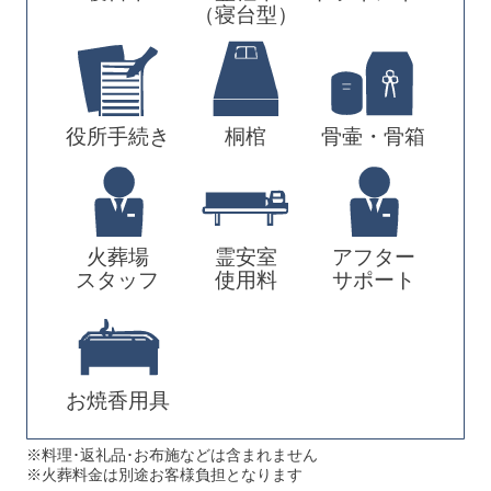
（寝台型）
役所手続き
桐棺
骨壷・骨箱
火葬場
霊安室
アフター
スタッフ
使用料
サポート
お焼香用具
※料理･返礼品･お布施などは含まれません
※火葬料金は別途お客様負担となります