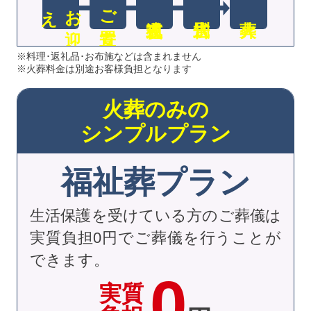
え
お
迎
ご安置
※料理･返礼品･お布施などは含まれません
※火葬料金は別途お客様負担となります
火葬のみの
シンプルプラン
福祉葬プラン
生活保護を受けている方のご葬儀は
実質負担0円でご葬儀を行うことが
できます。
0
実質