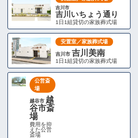
吉川市
吉川いちょう通り
1日1組貸切の家族葬式場
安置室／家族葬式場
吉川美南
吉川市
1日1組貸切の家族葬式場
公営斎
場
越
越谷市
谷市斎
場
費用を抑
えた公営
斎場