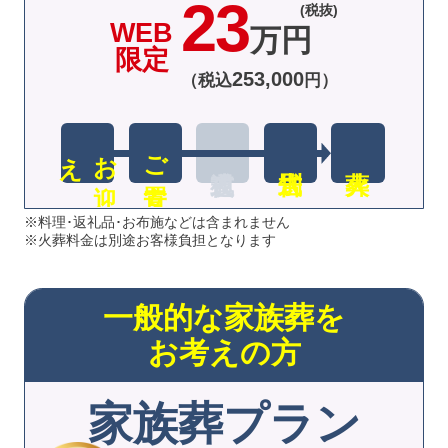
23
(税抜)
WEB
万円
限定
253
,
000
（税込
円）
え
お
迎
ご安置
※料理･返礼品･お布施などは含まれません
※火葬料金は別途お客様負担となります
一般的な家族葬を
お考えの方
家族葬プラン