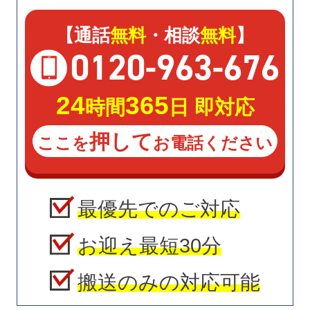
【通話
無料
・相談
無料
】
0120
-
963
-
676
24
365
時間
日 即対応
押して
ここを
お電話ください
最優先でのご対応
お迎え最短30分
搬送のみの対応可能