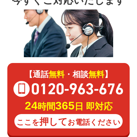
今すぐご対応いたします
【通話
無料
・相談
無料
】
0120
-
963
-
676
24
365
時間
日 即対応
押して
ここを
お電話ください