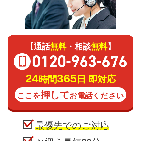
【通話
無料
・相談
無料
】
0120
-
963
-
676
24
365
時間
日 即対応
押して
ここを
お電話ください
最優先でのご対応