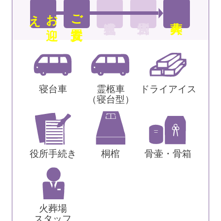
え
お
迎
ご安置
寝台車
霊柩車
ドライアイス
（寝台型）
役所手続き
桐棺
骨壷・骨箱
火葬場
スタッフ