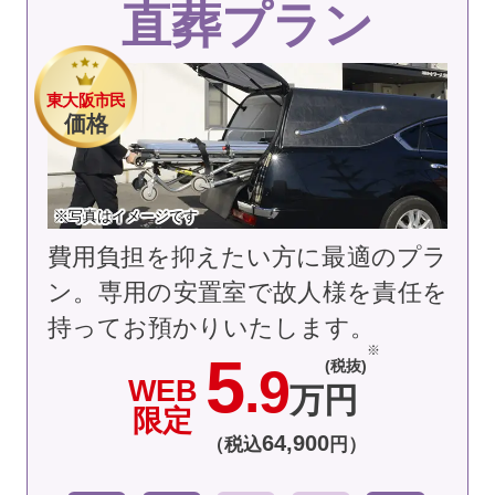
直葬プラン
東大阪市民
価格
※写真はイメージです
費用負担を抑えたい方に最適のプラ
ン。専用の安置室で故人様を責任を
持ってお預かりいたします。
5
(税抜)
.9
WEB
万円
限定
64
,
900
（税込
円）