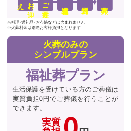
え
お
迎
ご安置
※料理･返礼品･お布施などは含まれません
※火葬料金は別途お客様負担となります
火葬のみの
シンプルプラン
福祉葬プラン
生活保護を受けている方のご葬儀は
実質負担0円でご葬儀を行うことが
できます。
0
実質