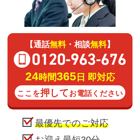
【通話
無料
・相談
無料
】
0120
-
963
-
676
24
365
時間
日 即対応
押して
ここを
お電話ください
最優先でのご対応
お迎え最短30分