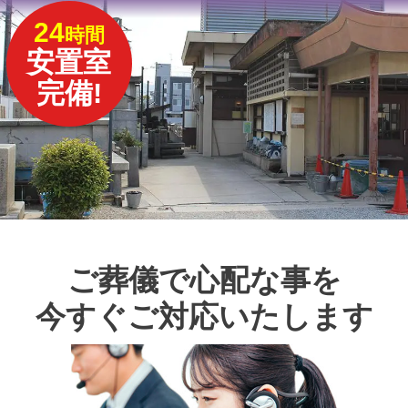
24
時間
安置室
完備!
ご葬儀で心配な事を
今すぐご対応いたします