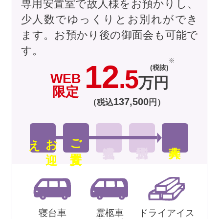
専用安置室で故人様をお預かりし、
少人数でゆっくりとお別れができ
ます。お預かり後の御面会も可能で
す。
12
(税抜)
.5
WEB
万円
限定
137
,
500
（税込
円）
え
お
迎
ご安置
寝台車
霊柩車
ドライアイス