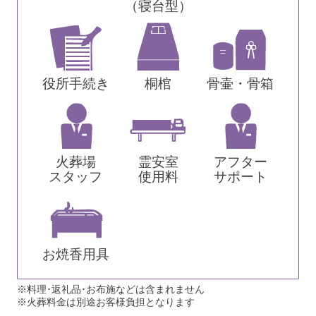
（寝台型）
役所手続き
桐棺
骨壷・骨箱
火葬場
霊安室
アフター
スタッフ
使用料
サポート
お焼香用具
※料理･返礼品･お布施などは含まれません
※火葬料金は別途お客様負担となります