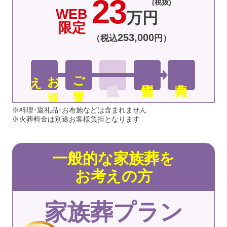
23
(税抜)
WEB
万円
限定
253
,
000
（税込
円）
え
お
迎
ご安置
※料理･返礼品･お布施などは含まれません
※火葬料金は別途お客様負担となります
一般的な家族葬を
お考えの方
家族葬プラン