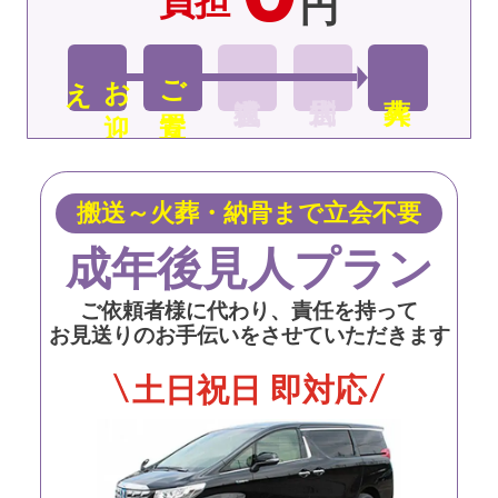
負担
円
え
お
迎
ご安置
搬送～火葬・納骨まで立会不要
成年後見人プラン
ご依頼者様に代わり、責任を持って
お見送りのお手伝いをさせていただきます
土日祝日 即対応