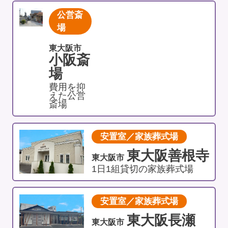
公営斎
場
東大阪市
小阪斎
場
費用を抑
えた公営
斎場
安置室／家族葬式場
東大阪善根寺
東大阪市
1日1組貸切の家族葬式場
安置室／家族葬式場
東大阪長瀬
東大阪市