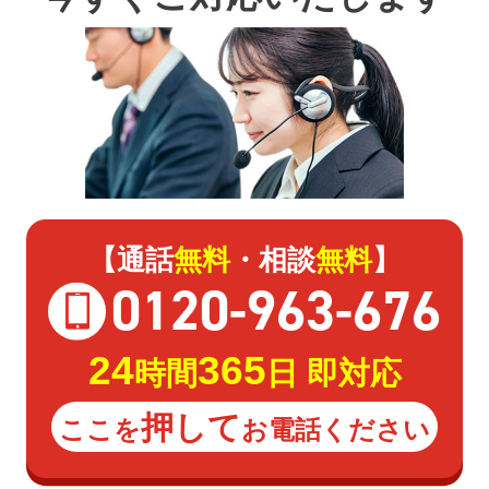
【通話
無料
・相談
無料
】
0120
-
963
-
676
24
365
時間
日 即対応
押して
ここを
お電話ください