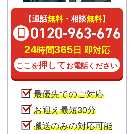
【通話
無料
・相談
無料
】
0120
-
963
-
676
24
365
時間
日 即対応
押して
ここを
お電話ください
最優先でのご対応
お迎え最短30分
搬送のみの対応可能