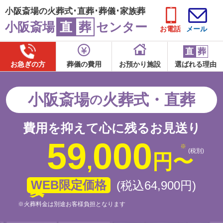
小阪斎場の火葬式･直葬･葬儀･家族葬
小阪斎場
直
葬
センター
お電話
メール
直
葬
お急ぎの方
葬儀の費用
お預かり施設
選ばれる理由
小阪斎場
火葬式・直葬
の
費用を抑えて心に残るお見送り
59
000
(税別)
,
円
〜
WEB限定価格
(税込64
,
900
円
)
※火葬料金は別途お客様負担となります