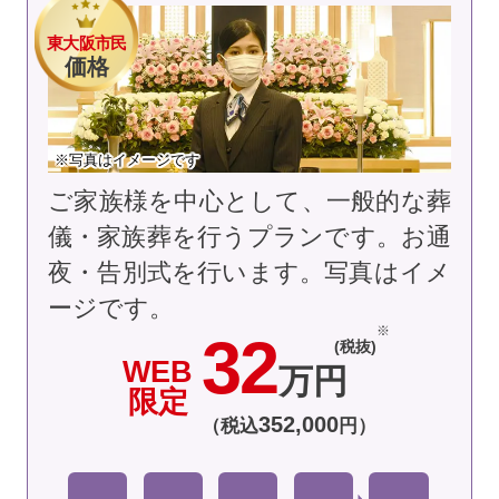
東大阪市民
価格
※写真はイメージです
ご家族様を中心として、一般的な葬
儀・家族葬を行うプランです。お通
夜・告別式を行います。
写真はイメ
ージです。
32
(税抜)
WEB
万円
限定
352
,
000
（税込
円）