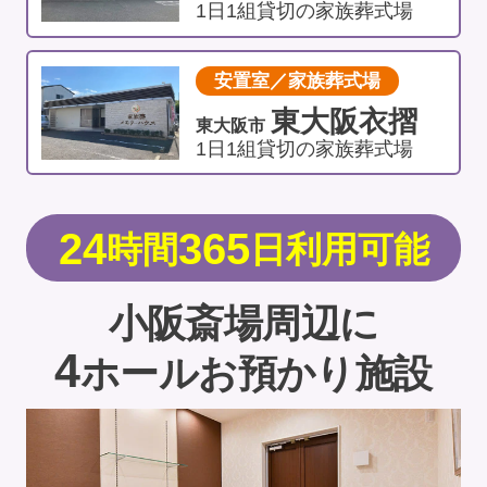
1日1組貸切の家族葬式場
安置室／家族葬式場
東大阪衣摺
東大阪市
1日1組貸切の家族葬式場
24
365
時間
日利用可能
小阪斎場周辺に
4
ホールお預かり施設