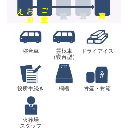
え
お
迎
ご安置
寝台車
霊柩車
ドライアイス
（寝台型）
役所手続き
桐棺
骨壷・骨箱
火葬場
スタッフ