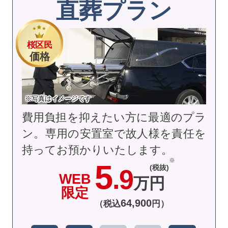
直葬プラン
桜区民
価格
※写真はイメージです
費用負担を抑えたい方に最適のプラ
ン。専用の安置室で故人様を責任を
持ってお預かりいたします。
5
(税抜)
.9
WEB
万円
限定
64
,
900
（税込
円）