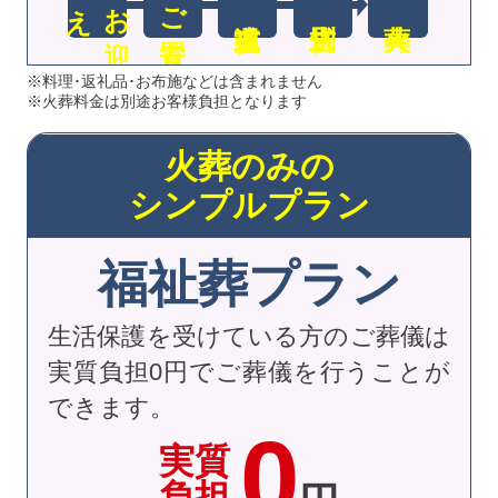
え
お
迎
ご安置
※料理･返礼品･お布施などは含まれません
※火葬料金は別途お客様負担となります
火葬のみの
シンプルプラン
福祉葬プラン
生活保護を受けている方のご葬儀は
実質負担0円でご葬儀を行うことが
できます。
0
実質
負担