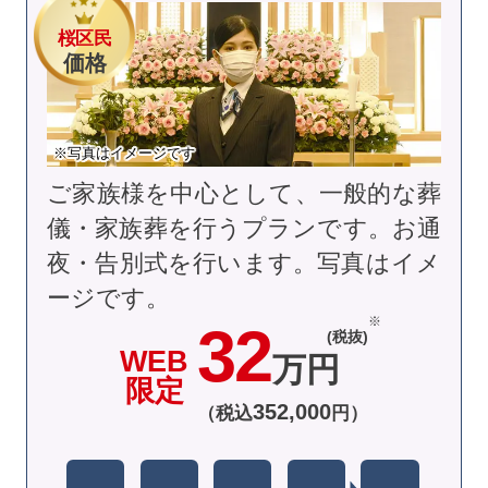
桜区民
価格
※写真はイメージです
ご家族様を中心として、一般的な葬
儀・家族葬を行うプランです。お通
夜・告別式を行います。
写真はイメ
ージです。
32
(税抜)
WEB
万円
限定
352
,
000
（税込
円）