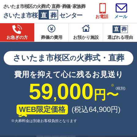
さいたま市桜区の火葬式･直葬･葬儀･家族葬
さいたま市桜
直
葬
センター
お電話
メール
直
葬
お急ぎの方
葬儀の費用
お預かり施設
選ばれる理由
さいたま市桜区
火葬式・直葬
の
費用を抑えて心に残るお見送り
59
000
(税別)
,
円
〜
WEB限定価格
(税込64
,
900
円
)
※火葬料金は別途お客様負担となります