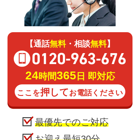
【通話
無料
・相談
無料
】
0120
-
963
-
676
24
365
時間
日 即対応
押して
ここを
お電話ください
最優先でのご対応
お迎え最短30分