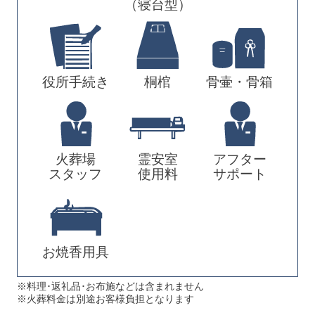
（寝台型）
役所手続き
桐棺
骨壷・骨箱
火葬場
霊安室
アフター
スタッフ
使用料
サポート
お焼香用具
※料理･返礼品･お布施などは含まれません
※火葬料金は別途お客様負担となります