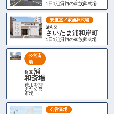
1日1組貸切の家族葬式場
安置室／家族葬式場
浦和区
さいたま浦和岸町
1日1組貸切の家族葬式場
公営斎
場
浦
桜区
和斎場
費用を抑
えた公営
斎場
公営斎場