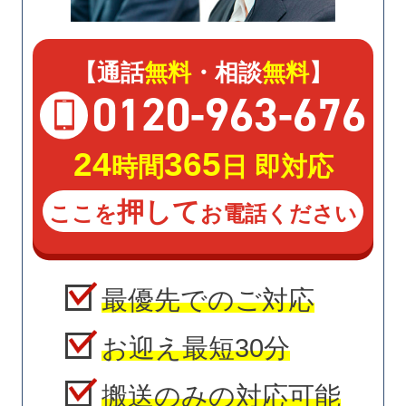
【通話
無料
・相談
無料
】
0120
-
963
-
676
24
365
時間
日 即対応
押して
ここを
お電話ください
最優先でのご対応
お迎え最短30分
搬送のみの対応可能