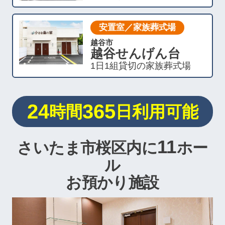
安置室／家族葬式場
越谷市
越谷せんげん台
1日1組貸切の家族葬式場
24
365
時間
日利用可能
11
さいたま市桜区内に
ホー
ル
お預かり施設