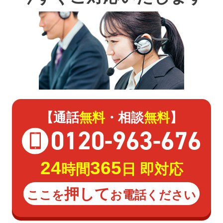
【通話
無料
・相談
無料
】
0120
-
963
-
676
24
365
時間
日 即対応
押して
ここを
お電話ください