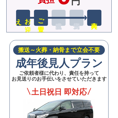
円
え
お
迎
ご安置
搬送～火葬・納骨まで立会不要
成年後見人プラン
ご依頼者様に代わり、責任を持って
お見送りのお手伝いをさせていただきます
土日祝日 即対応