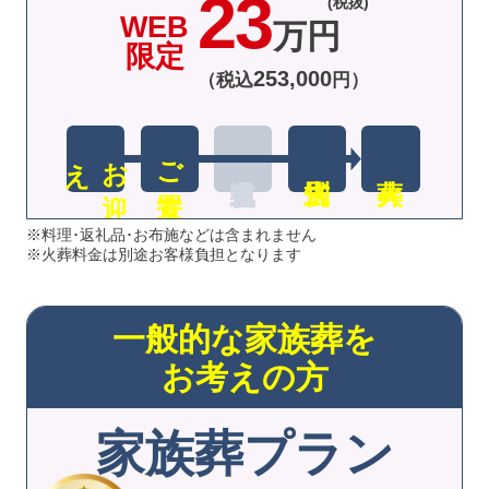
23
(税抜)
WEB
万円
限定
253
,
000
（税込
円）
え
お
迎
ご安置
※料理･返礼品･お布施などは含まれません
※火葬料金は別途お客様負担となります
一般的な家族葬を
お考えの方
家族葬プラン