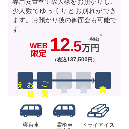
専用安置室で故人様をお預かりし、
少人数でゆっくりとお別れができ
ます。お預かり後の御面会も可能で
す。
12
(税抜)
.5
WEB
万円
限定
137
,
500
（税込
円）
え
お
迎
ご安置
寝台車
霊柩車
ドライアイス