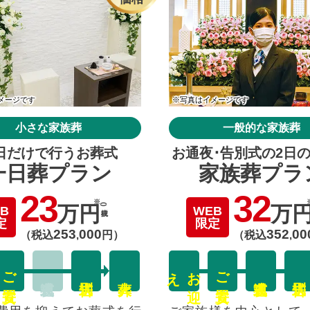
メージです
※写真はイメージです
小さな家族葬
一般的な家族葬
日だけで行うお葬式
お通夜･告別式の2日
一日葬プラン
家族葬プラ
23
32
万円
(税抜)
万
B
WEB
定
限定
253
000
352
00
（税込
,
円）
（税込
,
ご安置
え
お
迎
ご安置