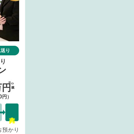
見送り
り
ン
万円
(税抜)
0
円）
お預かり