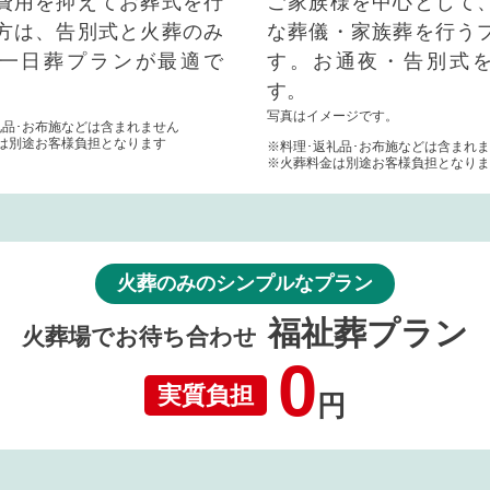
費用を抑えてお葬式を行
ご家族様を中心として
方は、告別式と火葬のみ
な葬儀・家族葬を行う
一日葬プランが最適で
す。お通夜・告別式
す。
写真はイメージです。
礼品･お布施などは含まれません
は別途お客様負担となります
※料理･返礼品･お布施などは含まれ
※火葬料金は別途お客様負担となりま
火葬のみのシンプルなプラン
福祉葬プラン
火葬場でお待ち合わせ
0
実質負担
円