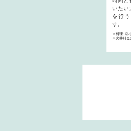
時間と
いたい
を行う
す。
※料理･返
※火葬料金