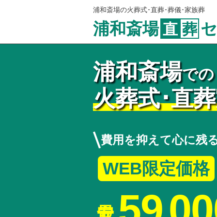
浦和斎場の火葬式･直葬･葬儀･家族葬
浦和斎場
直
葬
浦和斎場
での
火葬式･直
費用を抑えて心に残
WEB限定価格
59
00
,