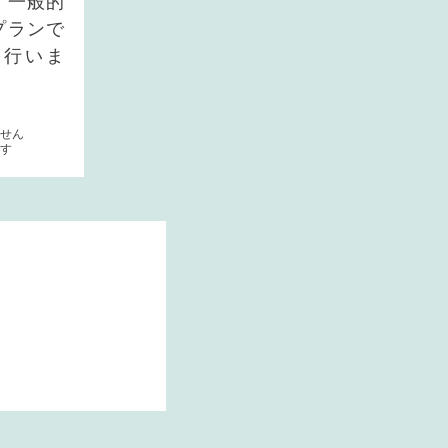
、一般的
プランで
を行いま
ません
す