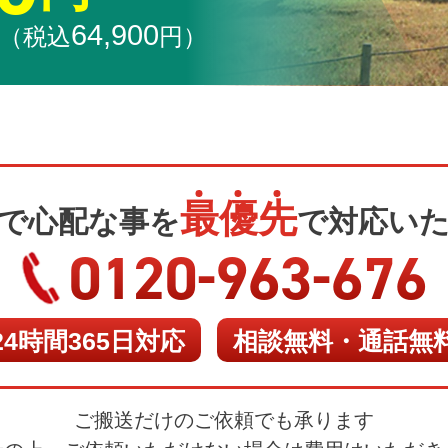
64
,
900
（税込
円
）
最
優
先
で心配な事を
で対応い
-
-
0120
963
676
24時間365日対応
相談無料・通話無
ご搬送だけのご依頼でも承ります