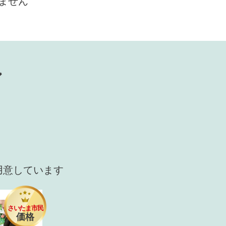
ません
ン
用意しています
さいたま市民
価格