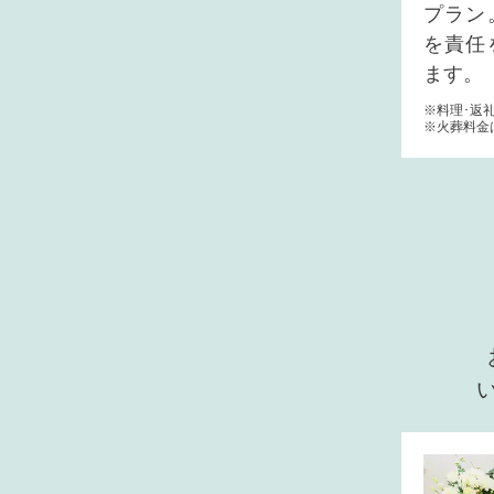
プラン
を責任
ます。
※料理･返
※火葬料金