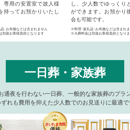
。専用の安置室で故人様
し、少人数でゆっくり
を持ってお預かりいたし
ができます。お預かり
会も可能です。
礼品･お布施などは含まれません
※料理･返礼品･お布施などは含まれ
は別途お客様負担となります
※火葬料金は別途お客様負担となりま
一日葬・家族葬
お通夜を行わない一日葬、一般的な家族葬のプラ
いずれも費用を抑えた少人数でのお見送りに最適で
さいたま市民
価格