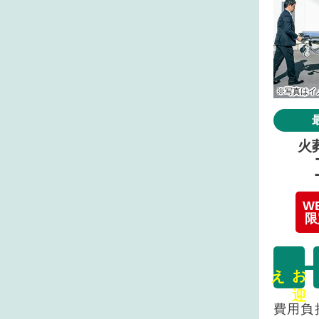
※写真はイ
火
W
限
え
お
迎
費用負