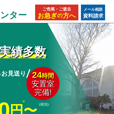
ご危篤・ご逝去
メール相談
センター
お急ぎ
方へ
の
資料請求
葬実績多数
るお見送り
24
時間
安置室
完備!
0
(税別)
円〜