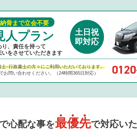
納骨まで立会不要
土日祝
見人プラン
即対応
わり、責任を持って
伝いをさせていただきます
0120
書士･行政書士の方々にご利用いただいております。
でお問い合わせください。
（24時間365日対応）
最
優
先
で心配な事を
で対応い