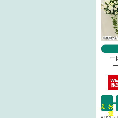
※写真はイ
一
WE
限
え
お
迎