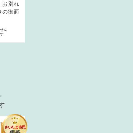
とお別れ
後の御面
ません
す
ン
す
さいたま市民
価格