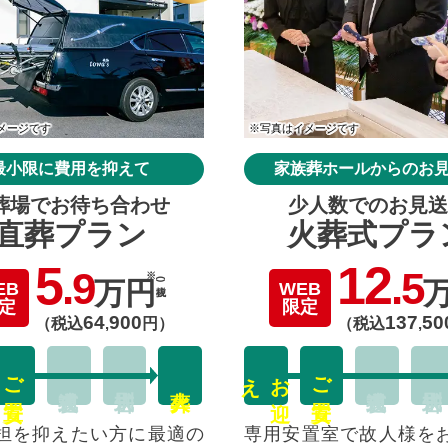
メージです
※写真はイメージです
最小限に費用を抑えて
家族葬ホールからのお
葬場でお待ち合わせ
少人数でのお見送
直葬プラン
火葬式プラ
5
12
.9
.5
万円
(税抜)
EB
WEB
定
限定
64
900
137
50
（税込
,
円）
（税込
,
ご安置
え
お
迎
ご安置
担を抑えたい方に最適の
専用安置室で故人様を