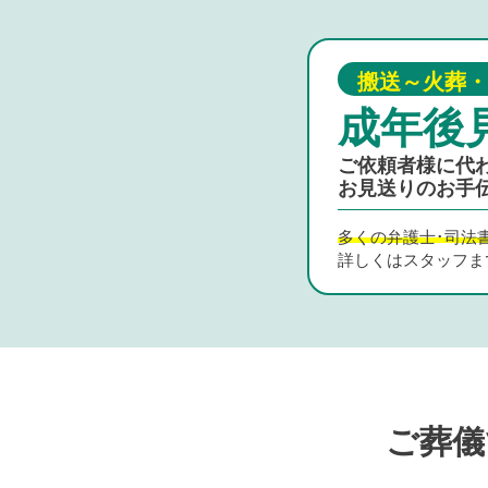
搬送～火葬・
成年後
ご依頼者様に代
お見送りのお手
多くの弁護士･司法
詳しくはスタッフま
ご葬儀