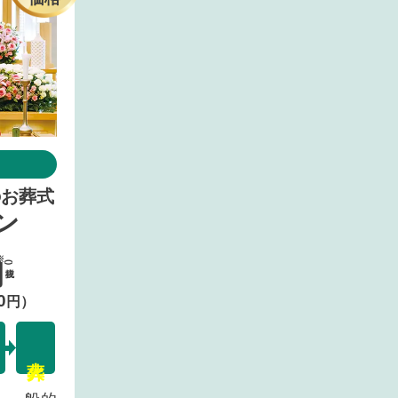
のお葬式
ン
円
(税抜)
0
円）