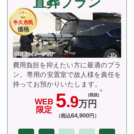
直葬プラン
牛久市民
価格
※写真はイメージです
費用負担を抑えたい方に最適のプラ
ン。専用の安置室で故人様を責任を
持ってお預かりいたします。
5
(税抜)
.9
WEB
万円
限定
64
,
900
（税込
円）