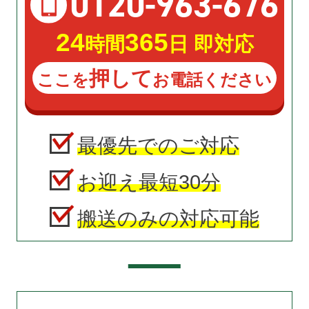
0120
-
963
-
676
24
365
時間
日 即対応
押して
ここを
お電話ください
最優先でのご対応
お迎え最短30分
搬送のみの対応可能