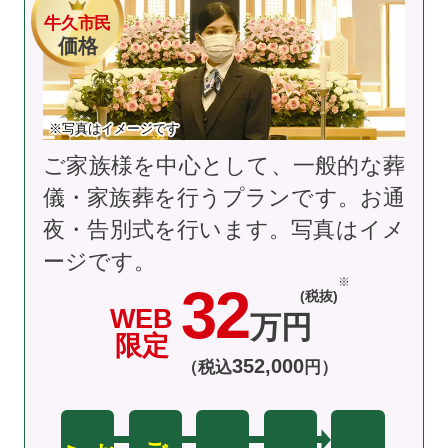
牛久市民
価格
※写真はイメージです
ご家族様を中心として、一般的な葬
儀・家族葬を行うプランです。お通
夜・告別式を行います。
写真はイメ
ージです。
32
(税抜)
WEB
万円
限定
352
,
000
（税込
円）
え
お
迎
ご安置