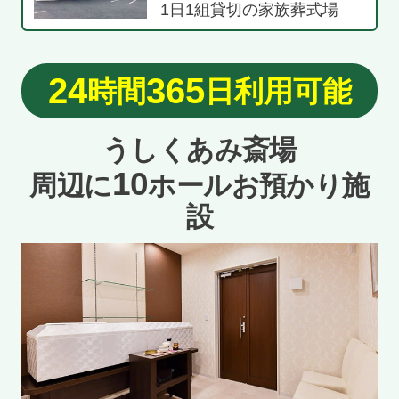
1日1組貸切の家族葬式場
24
365
時間
日利用可能
うしくあみ斎場
10
周辺に
ホールお預かり施
設