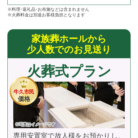
※料理･返礼品･お布施などは含まれません
※火葬料金は別途お客様負担となります
家族葬ホールから
少人数でのお見送り
火葬式プラン
牛久市民
価格
※写真はイメージです
専用安置室で故人様をお預かりし、