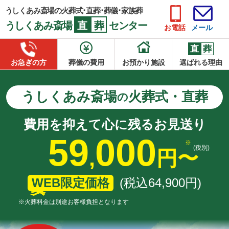
うしくあみ斎場の火葬式･直葬･葬儀･家族葬
うしくあみ斎場
直
葬
センター
お電話
メール
直
葬
お急ぎの方
葬儀の費用
お預かり施設
選ばれる理由
うしくあみ斎場
火葬式・直葬
の
費用を抑えて心に残るお見送り
59
000
(税別)
,
円
〜
WEB限定価格
(税込64
,
900
円
)
※火葬料金は別途お客様負担となります