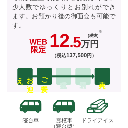
少人数でゆっくりとお別れができ
ます。お預かり後の御面会も可能で
す。
12
(税抜)
.5
WEB
万円
限定
137
,
500
（税込
円）
え
お
迎
ご安置
寝台車
霊柩車
ドライアイス
（寝台型）