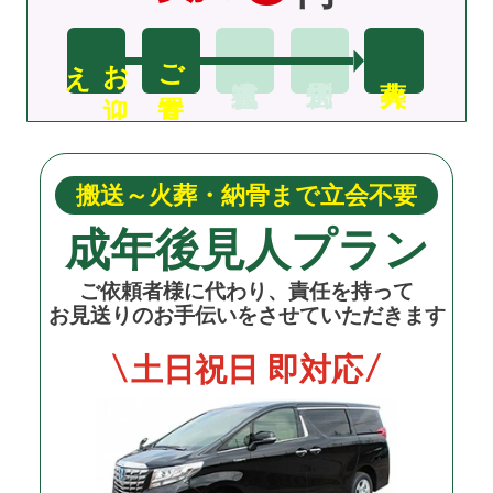
え
お
迎
ご安置
搬送～火葬・納骨まで立会不要
成年後見人プラン
ご依頼者様に代わり、責任を持って
お見送りのお手伝いをさせていただきます
土日祝日 即対応