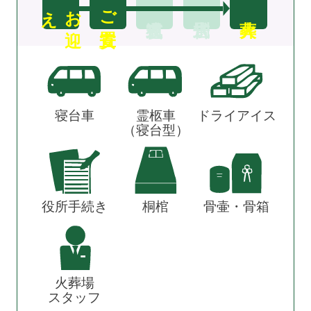
え
お
迎
ご安置
寝台車
霊柩車
ドライアイス
（寝台型）
役所手続き
桐棺
骨壷・骨箱
火葬場
スタッフ