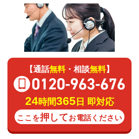
【通話
無料
・相談
無料
】
0120
-
963
-
676
24
365
時間
日 即対応
押して
ここを
お電話ください