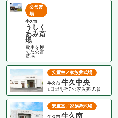
公営斎
場
牛久市
うしく
あみ斎
場
費用を抑
えた公営
斎場
安置室／家族葬式場
牛久中央
牛久市
1日1組貸切の家族葬式場
安置室／家族葬式場
牛久南
牛久市