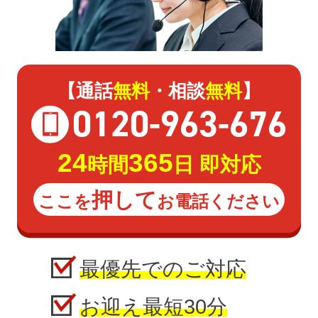
【通話
無料
・相談
無料
】
0120
-
963
-
676
24
365
時間
日 即対応
押して
ここを
お電話ください
最優先でのご対応
お迎え最短30分