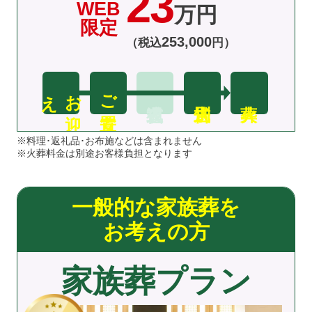
23
WEB
万円
限定
253
,
000
（税込
円）
え
お
迎
ご安置
※料理･返礼品･お布施などは含まれません
※火葬料金は別途お客様負担となります
一般的な家族葬を
お考えの方
家族葬プラン