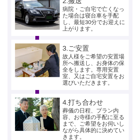
2.
搬送
病院・ご自宅で亡くなっ
た場合は寝台車を手配
し、最短30分でお迎えに
上がります。
3.
ご安置
故人様をご希望の安置場
所へ搬送し、お身体の保
全をします。専用安置
室、又はご自宅安置をお
選びいただきます。
4.
打ち合わせ
葬儀の日程、プラン内
容、お寺様の手配に至る
まで、ご希望をお伺いし
ながら具体的に決めてい
きます。