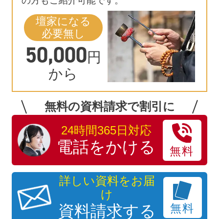
の方もご紹介可能です。
壇家になる
必要無し
50,000
円
から
無料の資料請求で割引に
24時間365日対応
電話をかける
無料
詳しい資料をお届
け
資料請求する
無料