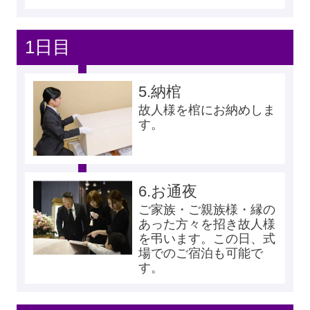
1日目
5.
納棺
故人様を棺にお納めしま
す。
6.
お通夜
ご家族・ご親族様・縁の
あった方々を招き故人様
を弔います。この日、式
場でのご宿泊も可能で
す。