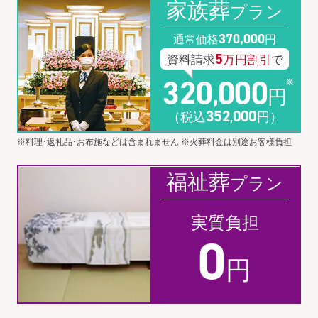
家族葬
プラン
370
,
000
通常価格
円
5
資料請求
万円割引
で
320
000
,
円
352
000
（税込
円）
,
※料理･返礼品･お布施などは含まれません ※火葬料金は別途お客様負担
福祉葬
プラン
実質負担
0
円