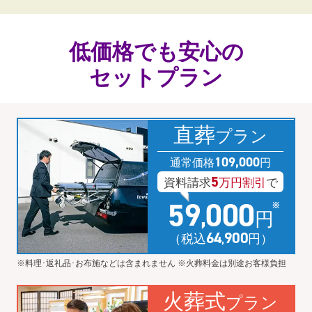
低価格でも安心の
セットプラン
直葬
プラン
109
,
000
通常価格
円
5
資料請求
万円割引
で
59
000
,
円
64
900
（税込
円）
,
※料理･返礼品･お布施などは含まれません ※火葬料金は別途お客様負担
火葬式
プラン