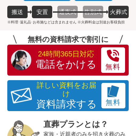
搬送
安置
通夜式
告別式
火葬式
※料理･返礼品･お布施などは含まれません ※火葬料金は別途お客様負担
無料の資料請求で割引に
24時間365日対応
電話をかける
無料
詳しい資料をお届
け
資料請求する
無料
直葬プランとは？
家族・近親者のみを招き
火葬のみ