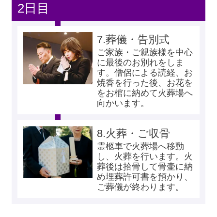
2日目
7.
葬儀・告別式
ご家族・ご親族様を中心
に最後のお別れをしま
す。僧侶による読経、お
焼香を行った後、お花を
をお棺に納めて火葬場へ
向かいます。
8.
火葬・ご収骨
霊柩車で火葬場へ移動
し、火葬を行います。火
葬後は拾骨して骨壷に納
め埋葬許可書を預かり、
ご葬儀が終わります。