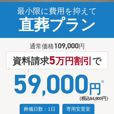
最小限に費用を抑えて
直葬プラン
109
,
000
通常価格
円
5
資料請求
万円割引
で
59
000
,
円
（税込
64
,
900
円）
葬儀日数：1日
専用安置室