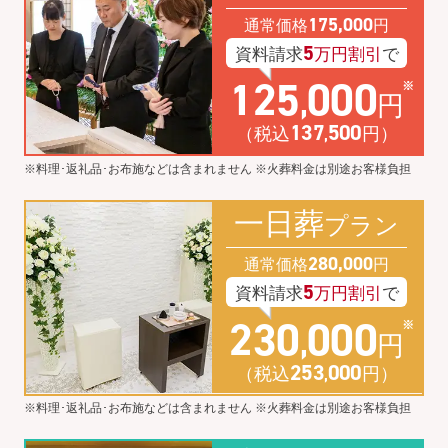
175
,
000
通常価格
円
5
資料請求
万円割引
で
125
000
,
円
137
500
（税込
円）
,
※料理･返礼品･お布施などは含まれません ※火葬料金は別途お客様負担
一日葬
プラン
280
,
000
通常価格
円
5
資料請求
万円割引
で
230
000
,
円
253
000
（税込
円）
,
※料理･返礼品･お布施などは含まれません ※火葬料金は別途お客様負担